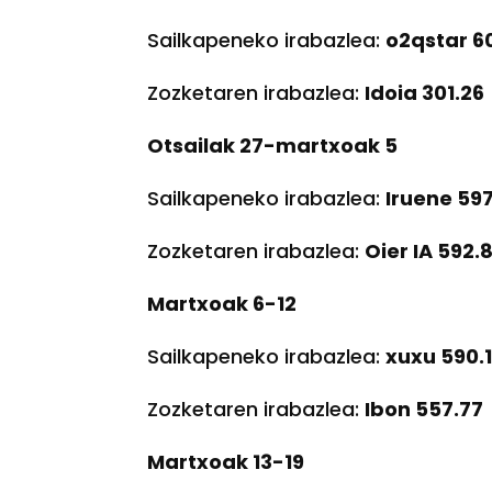
Sailkapeneko irabazlea:
o2qstar 6
Zozketaren irabazlea:
Idoia 301.26
Otsailak 27-martxoak 5
Sailkapeneko irabazlea:
Iruene 59
Zozketaren irabazlea:
Oier IA 592.
Martxoak 6-12
Sailkapeneko irabazlea:
xuxu 590.
Zozketaren irabazlea:
Ibon 557.77
Martxoak 13-19