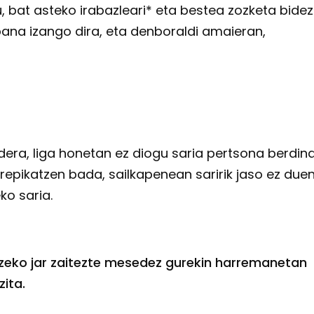
u, bat asteko irabazleari* eta bestea zozketa bidez
bana izango dira, eta denboraldi amaieran,
dera, liga honetan ez diogu saria pertsona berdina
rrepikatzen bada, sailkapenean saririk jaso ez due
ko saria.
atzeko jar zaitezte mesedez gurekin harremanetan
zita.