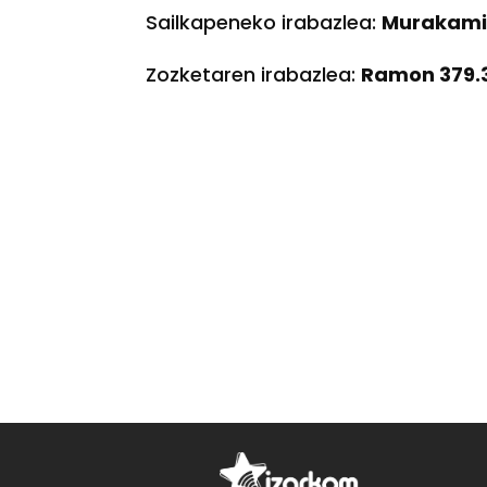
Sailkapeneko irabazlea:
Murakami8
Zozketaren irabazlea:
Ramon 379.