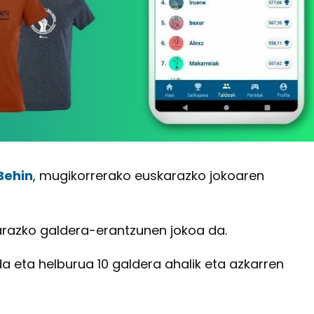
Behin
, mugikorrerako euskarazko jokoaren
karazko galdera-erantzunen jokoa da.
a eta helburua 10 galdera ahalik eta azkarren