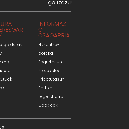
gaitzazu!
TURA
INFORMAZI
TERESGAR
O
K
OSAGARRIA
o galderak
Hizkuntza-
AQ
politika
ming
Segurtasun
idetu
Protokoloa
tutuak
Pribatutasun
iak
Politika
Lege oharra
Cookieak
026