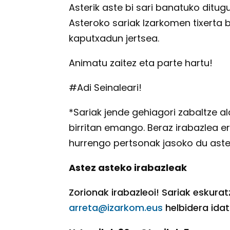
Asterik aste bi sari banatuko ditug
Asteroko sariak Izarkomen tixerta 
kaputxadun jertsea.
Animatu zaitez eta parte hartu!
#Adi Seinaleari!
*Sariak jende gehiagori zabaltze al
birritan emango. Beraz irabazlea e
hurrengo pertsonak jasoko du aste
Astez asteko irabazleak
Zorionak irabazleoi! Sariak eskur
arreta@izarkom.eus
helbidera idat