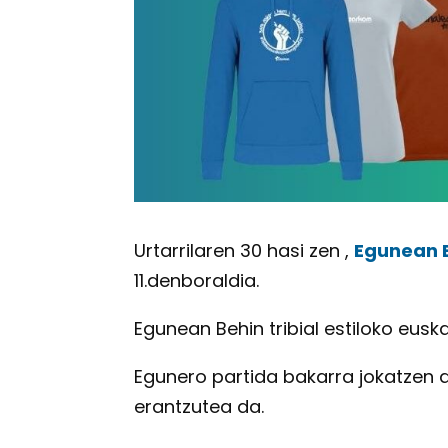
Urtarrilaren 30 hasi zen ,
Egunean 
11.denboraldia.
Egunean Behin tribial estiloko eus
Egunero partida bakarra jokatzen d
erantzutea da.