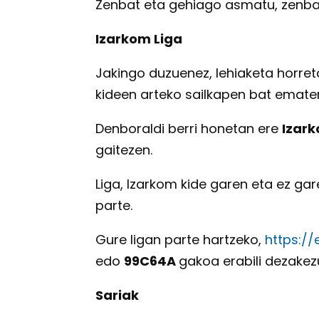
Zenbat eta gehiago asmatu, zenba
Izarkom Liga
Jakingo duzuenez, lehiaketa horret
kideen arteko sailkapen bat emate
Denboraldi berri honetan ere
Izark
gaitezen.
Liga, Izarkom kide garen eta ez ga
parte.
Gure ligan parte hartzeko,
https:/
edo
99C64A
gakoa erabili dezakez
Sariak