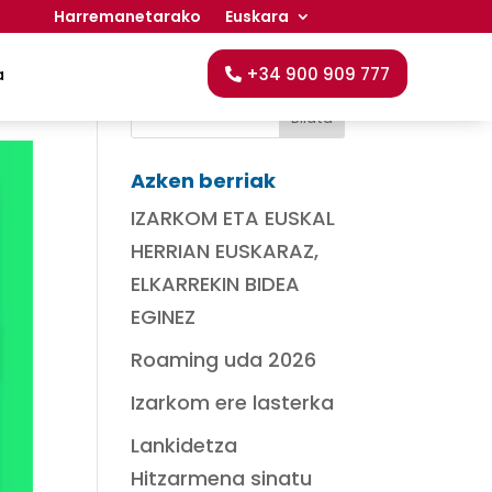
Harremanetarako
Euskara
Bilatu
+34 900 909 777
a
Azken berriak
IZARKOM ETA EUSKAL
HERRIAN EUSKARAZ,
ELKARREKIN BIDEA
EGINEZ
Roaming uda 2026
Izarkom ere lasterka
Lankidetza
Hitzarmena sinatu