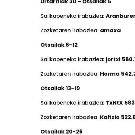
Urtarrilak 30 – Otsailak 5
Sailkapeneko irabazlea:
Aranbure
Zozketaren irabazlea:
amaxa
Otsailak 6-12
Sailkapeneko irabazlea:
jortxi 580.
Zozketaren irabazlea:
Horma 542.
Otsailak 13-19
Sailkapeneko irabazlea:
TxNtX 583
Zozketaren irabazlea:
Kaltzio 522.
Otsailak 20-26