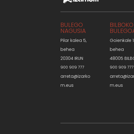
BULEGO
BILBOKO
NAGUSIA
BULEGO
Pilar kalea 5,
Goienkale 1
behea
behea
20304 IRUN
48005 BILB
900 909 777
900 909 777
arreta@izarko
arreta@iza
m.eus
m.eus