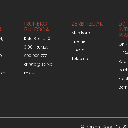
IRUÑEKO
ZERBITZUAK
LO
A
BULEGOA
IN
Mugikorra
RIA
4,
Kale Berria 10
Internet
Ohik
31001 IRUÑEA
Finkoa
– F
O
900 909 777
Telebista
Roa
arreta@izarko
Bazk
rko
m.eus
Esta
Berr
© Izarkom Koop. Elk. 2