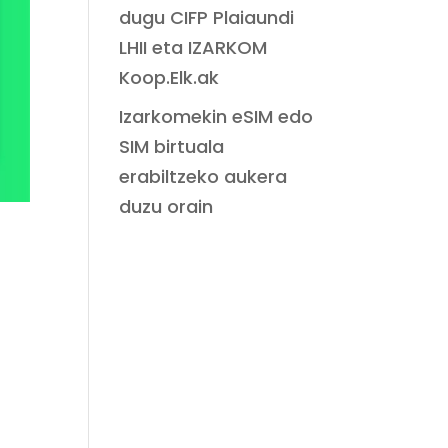
dugu CIFP Plaiaundi
LHII eta IZARKOM
Koop.Elk.ak
Izarkomekin eSIM edo
SIM birtuala
erabiltzeko aukera
duzu orain