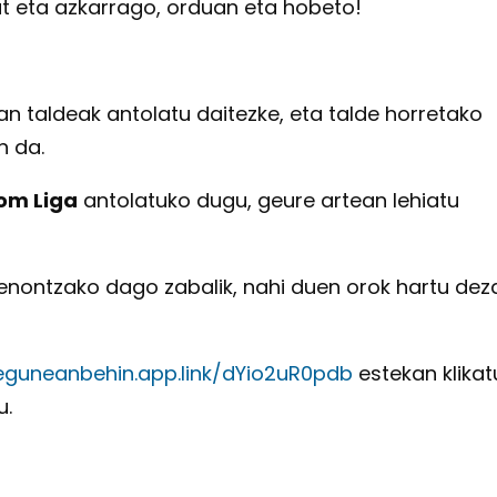
t eta azkarrago, orduan eta hobeto!
an taldeak antolatu daitezke, eta talde horretako
n da.
om Liga
antolatuko dugu, geure artean lehiatu
renontzako dago zabalik, nahi duen orok hartu dez
/eguneanbehin.app.link/dYio2uR0pdb
estekan klikat
u.