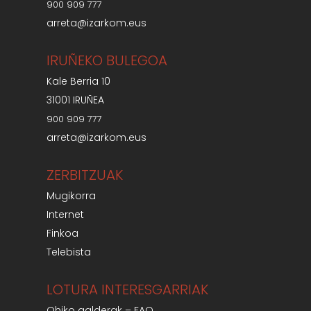
900 909 777
arreta@izarkom.eus
IRUÑEKO BULEGOA
Kale Berria 10
31001 IRUÑEA
900 909 777
arreta@izarkom.eus
ZERBITZUAK
Mugikorra
Internet
Finkoa
Telebista
LOTURA INTERESGARRIAK
Ohiko galderak – FAQ