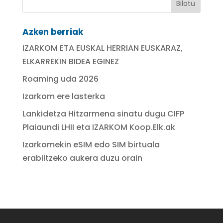
Azken berriak
IZARKOM ETA EUSKAL HERRIAN EUSKARAZ,
ELKARREKIN BIDEA EGINEZ
Roaming uda 2026
Izarkom ere lasterka
Lankidetza Hitzarmena sinatu dugu CIFP
Plaiaundi LHII eta IZARKOM Koop.Elk.ak
Izarkomekin eSIM edo SIM birtuala
erabiltzeko aukera duzu orain