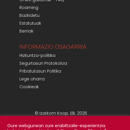
Roaming
Bazkidetu
Estatutuak
Berriak
INFORMAZIO OSAGARRIA
Hizkuntza-politika
Segurtasun Protokoloa
Pribatutasun Politika
Lege oharra
Cookieak
© Izarkom Koop. Elk. 2026
Gure webgunean zure erabiltzaile-esperientzia