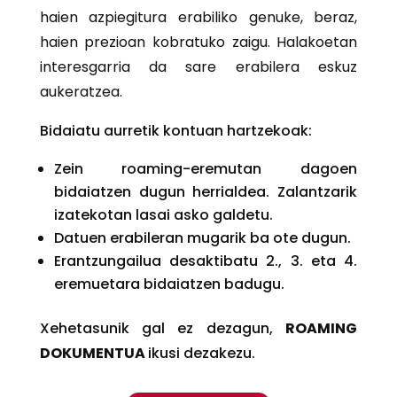
haien azpiegitura erabiliko genuke, beraz,
haien prezioan kobratuko zaigu. Halakoetan
interesgarria da sare erabilera eskuz
aukeratzea.
Bidaiatu aurretik kontuan hartzekoak:
Zein roaming-eremutan dagoen
bidaiatzen dugun herrialdea. Zalantzarik
izatekotan lasai asko galdetu.
Datuen erabileran mugarik ba ote dugun.
Erantzungailua desaktibatu 2., 3. eta 4.
eremuetara bidaiatzen badugu.
Xehetasunik gal ez dezagun,
ROAMING
DOKUMENTU
A
ikusi dezakezu.