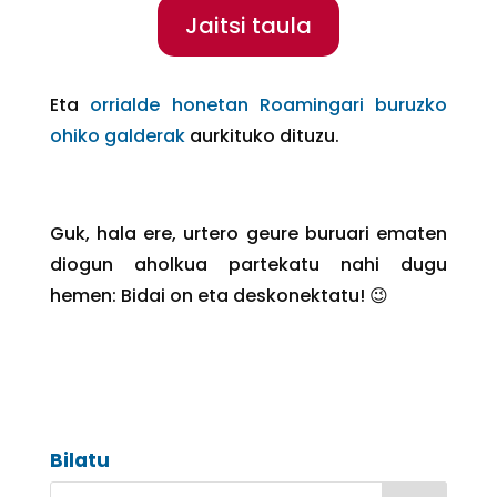
Jaitsi taula
Eta
orrialde honetan Roamingari buruzko
ohiko galderak
aurkituko dituzu.
Guk, hala ere, urtero geure buruari ematen
diogun aholkua partekatu nahi dugu
hemen: Bidai on eta deskonektatu! 😉
Bilatu