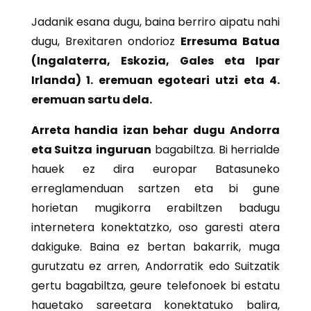
Jadanik esana dugu, baina berriro aipatu nahi
dugu, Brexitaren ondorioz
Erresuma Batua
(Ingalaterra, Eskozia, Gales eta Ipar
Irlanda) 1. eremuan egoteari utzi eta 4.
eremuan sartu dela.
Arreta handia izan behar dugu
Andorra
eta Suitza
inguruan
bagabiltza. Bi herrialde
hauek ez dira europar Batasuneko
erreglamenduan sartzen eta bi gune
horietan mugikorra erabiltzen badugu
internetera konektatzko, oso garesti atera
dakiguke. Baina ez bertan bakarrik, muga
gurutzatu ez arren, Andorratik edo Suitzatik
gertu bagabiltza, geure telefonoek bi estatu
hauetako sareetara konektatuko balira,