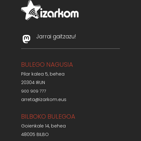
Jarrai gaitzazu!
BULEGO NAGUSIA
Pilar kalea 5, behea
20304 IRUN
900 909 777
arreta@izarkom.eus
BILBOKO BULEGOA
Goienkale 14, behea
48005 BILBO