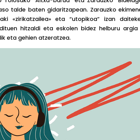
o Tolosako “Altxa-burua” eta Zarauzko “Bidelag
aso talde baten gidaritzapean. Zarauzko ekime
i «zirikatzailea» eta “utopikoa” izan daiteke
tuen hitzaldi eta eskolen bidez helburu argia
ik eta gehien atzeratzea.