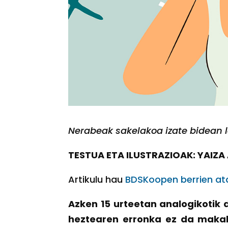
Nerabeak sakelakoa izate bidean l
TESTUA ETA ILUSTRAZIOAK: YAIZ
Artikulu hau
BDSKoopen berrien at
Azken 15 urteetan analogikotik 
heztearen erronka ez da makala