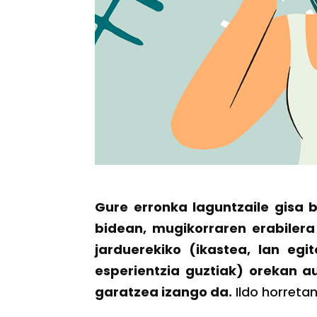
Gure erronka laguntzaile gisa 
bidean, mugikorraren erabilera
jarduerekiko (ikastea, lan egi
esperientzia guztiak) orekan a
garatzea izango da.
Ildo horretan