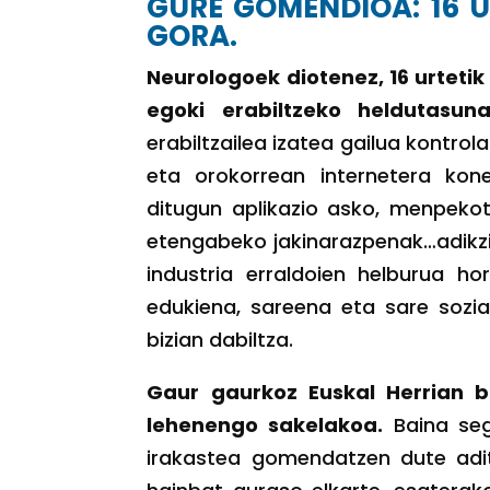
GURE GOMENDIOA: 16 U
GORA.
Neurologoek diotenez, 16 urtetik
egoki erabiltzeko heldutasuna
erabiltzailea izatea gailua kontrol
eta orokorrean internetera kone
ditugun aplikazio asko, menpekota
etengabeko jakinarazpenak…adikzio
industria erraldoien helburua ho
edukiena, sareena eta sare sozi
bizian dabiltza.
Gaur gaurkoz Euskal Herrian ba
lehenengo sakelakoa.
Baina seg
irakastea gomendatzen dute adit