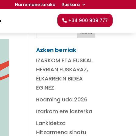
Harremanetarako
Euskara
Bilatu
+34 900 909 777
a
Azken berriak
IZARKOM ETA EUSKAL
HERRIAN EUSKARAZ,
ELKARREKIN BIDEA
EGINEZ
Roaming uda 2026
Izarkom ere lasterka
Lankidetza
Hitzarmena sinatu