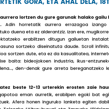
RTETIK GORA, ETA AHAL DELA, 18
 aurrera lortzen du gure garunak halako gailu
.
Adin horretatik aurrera errazagoa izango
atuko duena eta ez alderantziz. Izan ere, mugikorr
ktatzeko erabiltzen ditugun gailuetan instala
suna sortzeko diseinatuta daude. Scroll infinit
a sortzen dute, eta ez da kasualitatea, interne
rixe baita: bideojokoen industria, ikus-entzune
alena…, den-denak gure arreta bereganatzeko l
tez beste 12-13 urterekin erosten zaie haur
apotoa eman aurretik, erabilpen egoki bat egi
uek. Afera honen inguruko lanketa egiten dabi