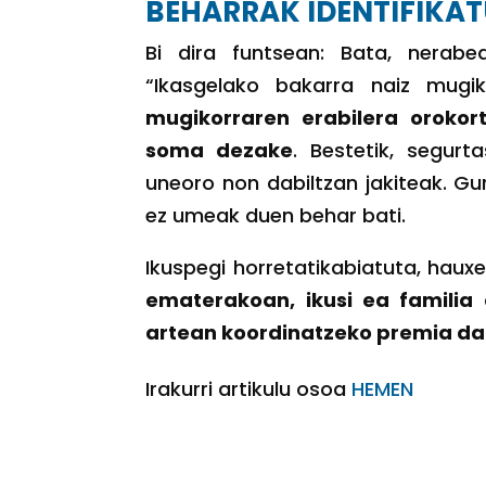
BEHARRAK IDENTIFIKA
Bi dira funtsean: Bata, nerab
“Ikasgelako bakarra naiz mugi
mugikorraren erabilera oroko
soma dezake
. Bestetik, segur
uneoro non dabiltzan jakiteak. Gur
ez um
eak duen behar bati.
Ik
uspegi horretatikabiatuta, hau
ematerakoan, ikusi ea familia
artean koordinatzeko premia d
Irakurri artikulu osoa
HEMEN