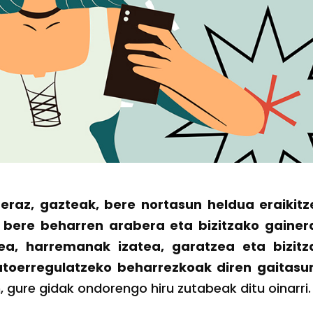
beraz, gazteak, bere nortasun heldua eraikitz
 bere beharren arabera eta bizitzako gainer
tea, harremanak izatea, garatzea eta bizitz
utoerregulatzeko beharrezkoak diren gaitasu
, gure gidak ondorengo hiru zutabeak ditu oinarri.