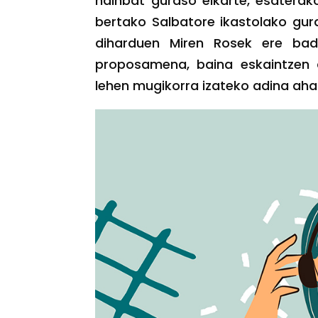
hainbat guraso elkarte, esaterak
bertako Salbatore ikastolako gur
diharduen Miren Rosek ere badak
proposamena, baina eskaintzen di
lehen mugikorra izateko adina ahal