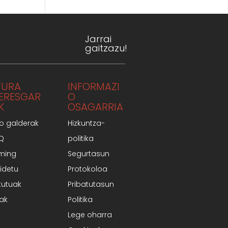
Jarrai
gaitzazu!
TURA
INFORMAZI
TERESGAR
O
K
OSAGARRIA
o galderak
Hizkuntza-
AQ
politika
ming
Segurtasun
idetu
Protokoloa
tutuak
Pribatutasun
iak
Politika
Lege oharra