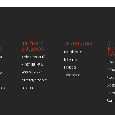
IRUÑEKO
ZERBITZUAK
LO
A
BULEGOA
IN
Mugikorra
RIA
4,
Kale Berria 10
Internet
Ohik
31001 IRUÑEA
Finkoa
– F
O
900 909 777
Telebista
Roa
arreta@izarko
Bazk
rko
m.eus
Esta
Berr