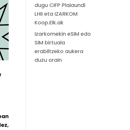
dugu CIFP Plaiaundi
LHII eta IZARKOM
Koop.Elk.ak
Izarkomekin eSIM edo
SIM birtuala
erabiltzeko aukera
duzu orain
a
n
ean
ez,