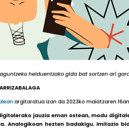
aguntzeko helduentzako gida bat sortzen ari gar
A ARRIZABALAGA
alean
argitaratua izan da 2023ko maiatzaren 16a
digitalerako jauzia eman ostean, modu digital
. Analogikoan hezten badakigu. Imitazio bid