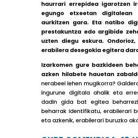
haurrari errepidea igarotzen i
egungo etxeetan digitalean
aurkitzen gara. Eta natibo dig
prestakuntza edo argibide zeha
uzten diegu eskura. Ondorioz,
erabilera desegokia egitera da
Izarkomen gure bazkideen beha
azken hilabete hauetan zabald
nerabeei lehen mugikorra? Galdera
ingurune digitala ahalik eta err
dadin gida bat egitea beharrez
beharrak identifikatu, erabilerari
eta azkenik, erabilerari buruzko a