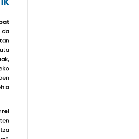
TIK
 bat
 da
etan
tuta
uak,
teko
koen
ehia
rei
ten
ltza