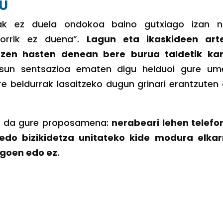
TU
eak ez duela ondokoa baino gutxiago izan na
korrik ez duena”.
Lagun eta ikaskideen art
rtzen hasten denean bere burua taldetik ka
tasun sentsazioa ematen digu helduoi gure um
e beldurrak lasaitzeko dugun grinari erantzuten 
xe da gure proposamena:
nerabeari lehen telefo
 edo b
izikidetza unitateko kide modura elkar
agoen edo ez
.