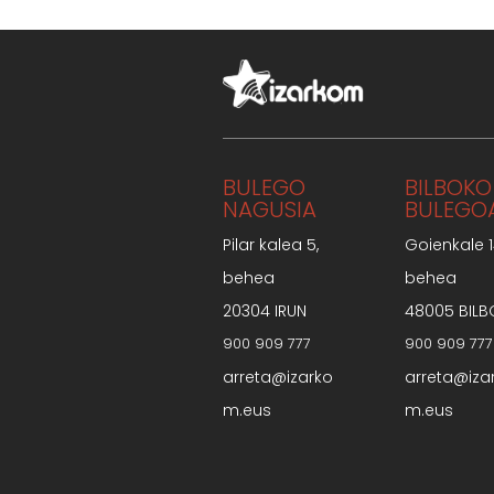
BULEGO
BILBOKO
NAGUSIA
BULEGO
Pilar kalea 5,
Goienkale 1
behea
behea
20304 IRUN
48005 BILB
900 909 777
900 909 777
arreta@izarko
arreta@iza
m.eus
m.eus