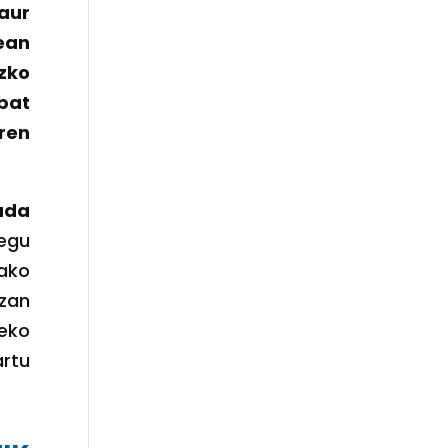
aur
ean
zko
bat
ren
ada
egu
tako
izan
eko
artu