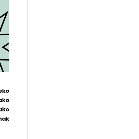
eko
ako
ako
nak