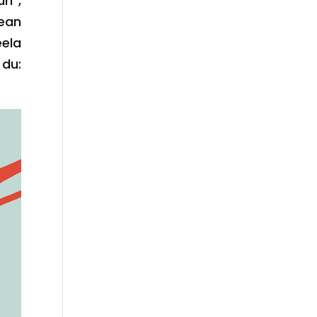
un”,
nean
ela
 du: