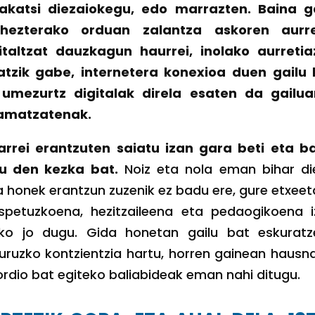
rakatsi diezaiokegu, edo marrazten. Baina g
 hezterako orduan zalantza askoren aurr
italtzat dauzkagun haurrei, inolako aurretia
tzik gabe, internetera konexioa duen gailu 
 umezurtz digitalak direla esaten da gailua
ramatzatenak.
rrei erantzuten saiatu izan gara beti eta b
u den kezka bat.
Noiz eta nola eman bihar di
 honek erantzun zuzenik ez badu ere, gure etxee
espetuzkoena, hezitzaileena eta pedaogikoena 
ko jo dugu. Gida honetan gailu bat eskuratz
 buruzko kontzientzia hartu, horren gainean hausn
kordio bat egiteko baliabideak eman nahi ditugu.