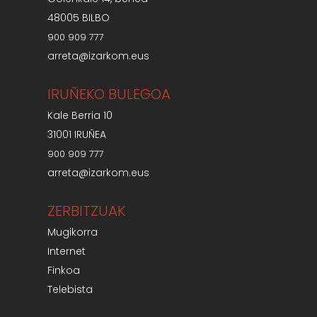
48005 BILBO
900 909 777
arreta@izarkom.eus
IRUÑEKO BULEGOA
Kale Berria 10
31001 IRUÑEA
900 909 777
arreta@izarkom.eus
ZERBITZUAK
Mugikorra
Internet
Finkoa
Telebista