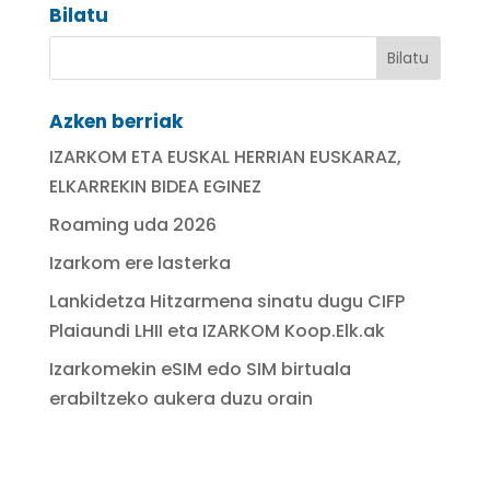
Bilatu
Azken berriak
IZARKOM ETA EUSKAL HERRIAN EUSKARAZ,
ELKARREKIN BIDEA EGINEZ
Roaming uda 2026
Izarkom ere lasterka
Lankidetza Hitzarmena sinatu dugu CIFP
Plaiaundi LHII eta IZARKOM Koop.Elk.ak
Izarkomekin eSIM edo SIM birtuala
erabiltzeko aukera duzu orain