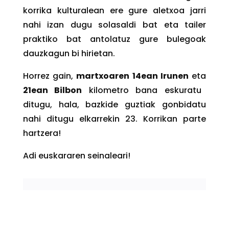
korrika kulturalean ere gure aletxoa jarri
nahi izan dugu solasaldi bat eta tailer
praktiko bat antolatuz gure bulegoak
dauzkagun bi hirietan.
Horrez gain,
martxoaren 14ean Irunen
eta
21ean Bilbon
kilometro bana eskuratu
ditugu, hala, bazkide guztiak gonbidatu
nahi ditugu elkarrekin 23. Korrikan parte
hartzera!
Adi euskararen seinaleari!