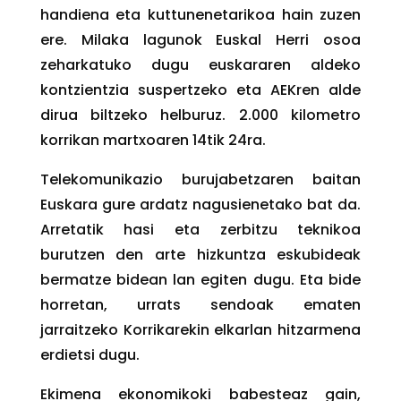
handiena eta kuttunenetarikoa hain zuzen
ere. Milaka lagunok Euskal Herri osoa
zeharkatuko dugu euskararen aldeko
kontzientzia suspertzeko eta AEKren alde
dirua biltzeko helburuz. 2.000 kilometro
korrikan martxoaren 14tik 24ra.
Telekomunikazio burujabetzaren baitan
Euskara gure ardatz nagusienetako bat da.
Arretatik hasi eta zerbitzu teknikoa
burutzen den arte hizkuntza eskubideak
bermatze bidean lan egiten dugu. Eta bide
horretan, urrats sendoak ematen
jarraitzeko Korrikarekin elkarlan hitzarmena
erdietsi dugu.
Ekimena ekonomikoki babesteaz gain,