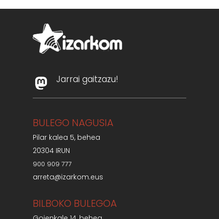
Jarrai gaitzazu!
BULEGO NAGUSIA
Pilar kalea 5, behea
20304 IRUN
900 909 777
arreta@izarkom.eus
BILBOKO BULEGOA
Goienkale 14, behea