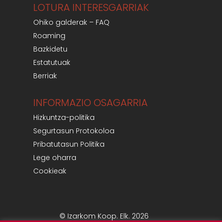
LOTURA INTERESGARRIAK
Ohiko galderak – FAQ
Roaming
Bazkidetu
Estatutuak
Berriak
INFORMAZIO OSAGARRIA
Hizkuntza-politika
Segurtasun Protokoloa
Pribatutasun Politika
Lege oharra
Cookieak
© Izarkom Koop. Elk. 2026