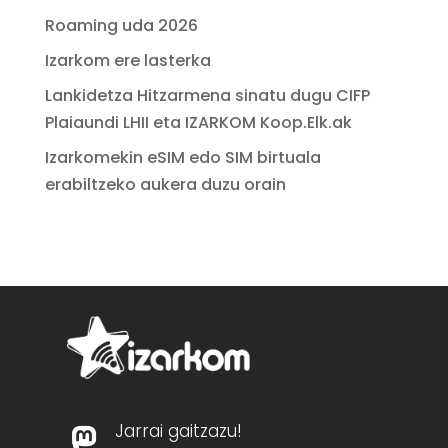
Roaming uda 2026
Izarkom ere lasterka
Lankidetza Hitzarmena sinatu dugu CIFP
Plaiaundi LHII eta IZARKOM Koop.Elk.ak
Izarkomekin eSIM edo SIM birtuala
erabiltzeko aukera duzu orain
Jarrai gaitzazu!