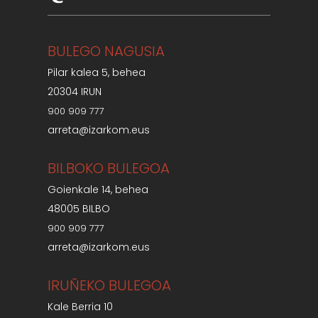
BULEGO NAGUSIA
Pilar kalea 5, behea
20304 IRUN
900 909 777
arreta@izarkom.eus
BILBOKO BULEGOA
Goienkale 14, behea
48005 BILBO
900 909 777
arreta@izarkom.eus
IRUÑEKO BULEGOA
Kale Berria 10