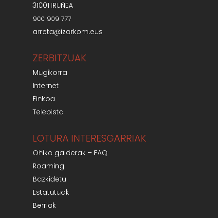
31001 IRUÑEA
900 909 777
arreta@izarkom.eus
ZERBITZUAK
Mugikorra
Internet
Finkoa
Telebista
LOTURA INTERESGARRIAK
Ohiko galderak – FAQ
Roaming
Bazkidetu
Estatutuak
Berriak