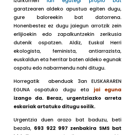
Izarkomen
lan egutegi propio bat
garatzearen aldeko apustua egiten dugu,
gure baloreekin bat datorrena.
Honenbestez ez dugu jaiegun arrotzik zein
erlijioekin edo zapalkuntzekin zerikusia
dutenik ospatzen. Aldiz, Euskal Herri
ekologista, feminista, antiarrazista,
euskaldun eta herritar baten aldeko egunak
ospatu edo nabarmendu nahi ditugu.
Horregatik abenduak 3an EUSKARAREN
EGUNA ospatuko dugu
eta
jai eguna
izango da. Beraz, urgentziazko arreta
eskariak artatuko ditugu soilik.
Urgentzia duen arazo bat baduzu, beti
bezala,
693 922 997 zenbakira SMS bat