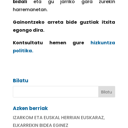
bidali
eta gu jarriko gara zurekin
harremanetan.
Gainontzeko arreta bide guztiak itxita
egongo dira.
Kontsultatu hemen gure
hizkuntza
politika.
Bilatu
Azken berriak
IZARKOM ETA EUSKAL HERRIAN EUSKARAZ,
ELKARREKIN BIDEA EGINEZ