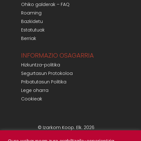
Ohiko galderak – FAQ
Roaming
Bazkidetu
Estatutuak
Berriak
INFORMAZIO OSAGARRIA
Hizkuntza-politika
Segurtasun Protokoloa
Pribatutasun Politika
Lege oharra
Cookieak
© Izarkom Koop. Elk. 2026
Gure webgunean zure erabiltzaile-esperientzia