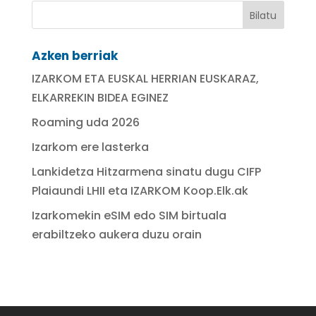
Azken berriak
IZARKOM ETA EUSKAL HERRIAN EUSKARAZ,
ELKARREKIN BIDEA EGINEZ
Roaming uda 2026
Izarkom ere lasterka
Lankidetza Hitzarmena sinatu dugu CIFP
Plaiaundi LHII eta IZARKOM Koop.Elk.ak
Izarkomekin eSIM edo SIM birtuala
erabiltzeko aukera duzu orain