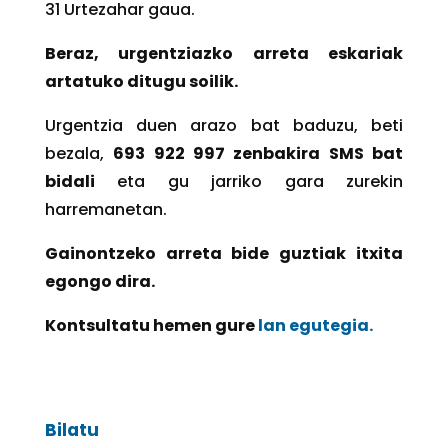
31
Urtezahar gaua.
Beraz, urgentziazko arreta eskariak
artatuko ditugu soilik.
Urgentzia duen arazo bat baduzu, beti
bezala,
693 922 997 zenbakira SMS bat
bidali
eta gu jarriko gara zurekin
harremanetan.
Gainontzeko arreta bide guztiak itxita
egongo dira.
Kontsultatu hemen gure
lan egutegia.
Bilatu