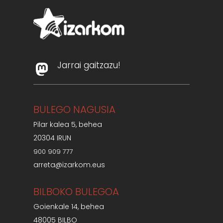
Jarrai gaitzazu!
BULEGO NAGUSIA
Pilar kalea 5, behea
20304 IRUN
900 909 777
arreta@izarkom.eus
BILBOKO BULEGOA
Goienkale 14, behea
48005 BILBO