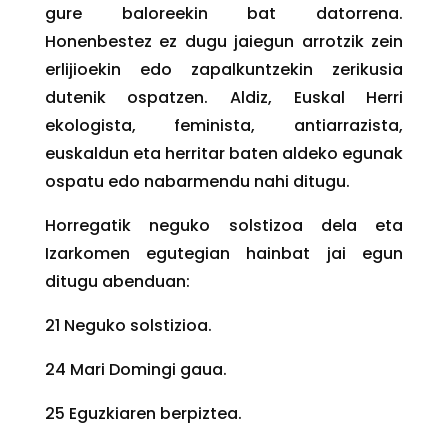
gure baloreekin bat datorrena.
Honenbestez ez dugu jaiegun arrotzik zein
erlijioekin edo zapalkuntzekin zerikusia
dutenik ospatzen. Aldiz, Euskal Herri
ekologista, feminista, antiarrazista,
euskaldun eta herritar baten aldeko egunak
ospatu edo nabarmendu nahi ditugu.
Horregatik n
eguko solstizoa dela eta
Izarkomen egutegian hainbat jai egun
ditugu abenduan:
21
Neguko solstizioa.
24
Mari Domingi gaua.
25
Eguzkiaren berpiztea.