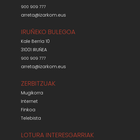
900 909 777
arreta@izarkom.eus
IRUÑEKO BULEGOA
Kale Berria 10
31001 IRUÑEA
900 909 777
arreta@izarkom.eus
ZERBITZUAK
Mugikorra
Internet
Finkoa
Telebista
LOTURA INTERESGARRIAK