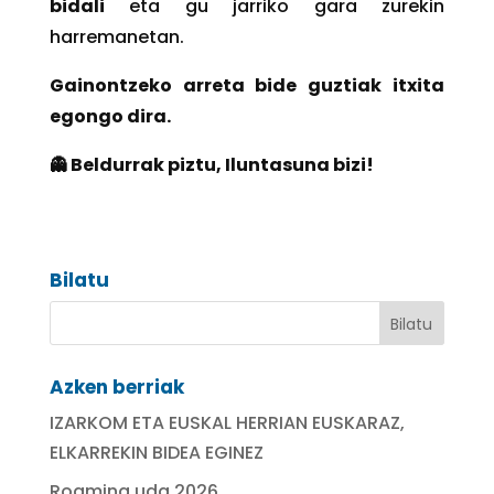
bidali
eta gu jarriko gara zurekin
harremanetan.
Gainontzeko arreta bide guztiak itxita
egongo dira.
👻
Beldurrak piztu, Iluntasuna bizi!
Bilatu
Azken berriak
IZARKOM ETA EUSKAL HERRIAN EUSKARAZ,
ELKARREKIN BIDEA EGINEZ
Roaming uda 2026