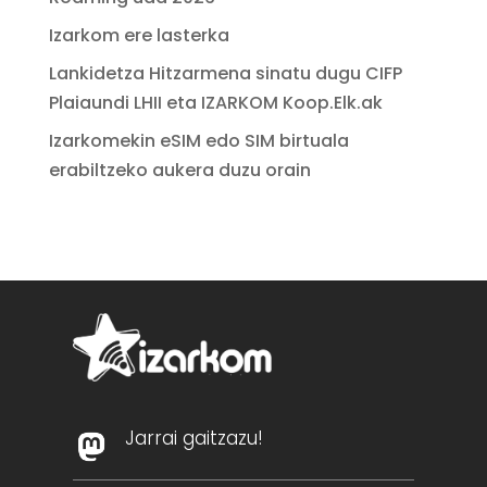
Izarkom ere lasterka
Lankidetza Hitzarmena sinatu dugu CIFP
Plaiaundi LHII eta IZARKOM Koop.Elk.ak
Izarkomekin eSIM edo SIM birtuala
erabiltzeko aukera duzu orain
Jarrai gaitzazu!