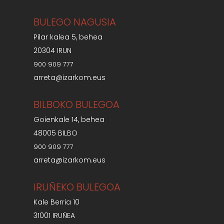
BULEGO NAGUSIA
Pilar kalea 5, behea
20304 IRUN
900 909 777
arreta@izarkom.eus
BILBOKO BULEGOA
Goienkale 14, behea
48005 BILBO
900 909 777
arreta@izarkom.eus
IRUÑEKO BULEGOA
Kale Berria 10
31001 IRUÑEA