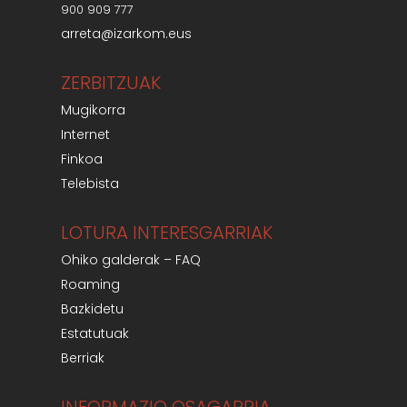
900 909 777
arreta@izarkom.eus
ZERBITZUAK
Mugikorra
Internet
Finkoa
Telebista
LOTURA INTERESGARRIAK
Ohiko galderak – FAQ
Roaming
Bazkidetu
Estatutuak
Berriak