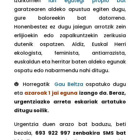
Izarkomen
lan egutegi propio bat
garatzearen aldeko apustua egiten dugu,
gure baloreekin bat datorrena.
Honenbestez ez dugu jaiegun arrotzik zein
erlijioekin edo zapalkuntzekin zerikusia
dutenik ospatzen. Aldiz, Euskal Herri
ekologista, feminista, antiarrazista,
euskaldun eta herritar baten aldeko egunak
ospatu edo nabarmendu nahi ditugu.
🎃 Horregatik
Gau Beltza
ospatuko dugu
eta
azaroak 1 jai eguna
izango da. Beraz,
urgentziazko arreta eskariak artatuko
ditugu soilik.
Urgentzia duen arazo bat baduzu, beti
bezala,
693 922 997 zenbakira SMS bat