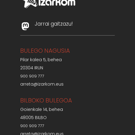
Jarrai gaitzazu!
BULEGO NAGUSIA
Pilar kalea 5, behea
20304 IRUN
900 909 777
arreta@izarkom.eus
BILBOKO BULEGOA
Goienkale 14, behea
48005 BILBO
900 909 777
arreta@izarkom.eus