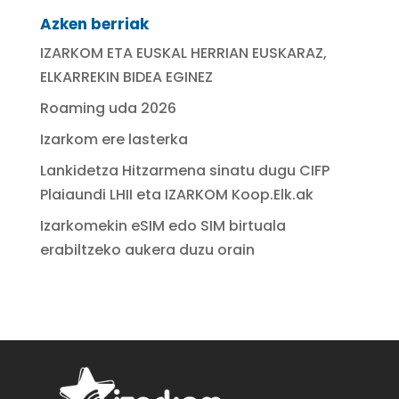
Azken berriak
IZARKOM ETA EUSKAL HERRIAN EUSKARAZ,
ELKARREKIN BIDEA EGINEZ
Roaming uda 2026
Izarkom ere lasterka
Lankidetza Hitzarmena sinatu dugu CIFP
Plaiaundi LHII eta IZARKOM Koop.Elk.ak
Izarkomekin eSIM edo SIM birtuala
erabiltzeko aukera duzu orain