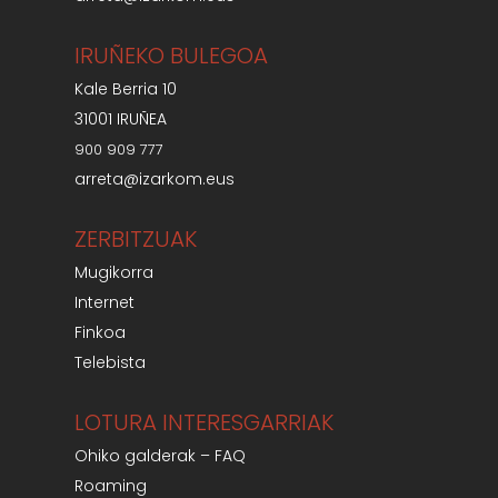
IRUÑEKO BULEGOA
Kale Berria 10
31001 IRUÑEA
900 909 777
arreta@izarkom.eus
ZERBITZUAK
Mugikorra
Internet
Finkoa
Telebista
LOTURA INTERESGARRIAK
Ohiko galderak – FAQ
Roaming