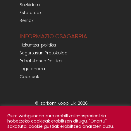
Bazkidetu
Estatutuak
Berriak
INFORMAZIO OSAGARRIA
Hizkuntza-politika
Segurtasun Protokoloa
Pribatutasun Politika
Lege oharra
Cookieak
© Izarkom Koop. Elk. 2026
Gure webgunean zure erabiltzaile-esperientzia
hobetzeko cookieak erabiltzen ditugu. "Onartu"
sakatuta, cookie guztiak erabiltzea onartzen duzu.