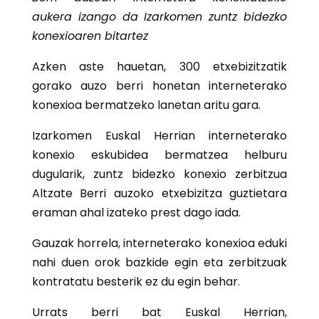
aukera izango da Izarkomen zuntz bidezko
konexioaren bitartez
Azken aste hauetan, 300 etxebizitzatik
gorako auzo berri honetan interneterako
konexioa bermatzeko lanetan aritu gara.
Izarkomen Euskal Herrian interneterako
konexio eskubidea bermatzea helburu
dugularik, zuntz bidezko konexio zerbitzua
Altzate Berri auzoko etxebizitza guztietara
eraman ahal izateko prest dago iada.
Gauzak horrela, interneterako konexioa eduki
nahi duen orok bazkide egin eta zerbitzuak
kontratatu besterik ez du egin behar.
Urrats berri bat Euskal Herrian,