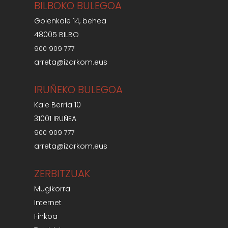
BILBOKO BULEGOA
Goienkale 14, behea
48005 BILBO
900 909 777
arreta@izarkom.eus
IRUÑEKO BULEGOA
Kale Berria 10
31001 IRUÑEA
900 909 777
arreta@izarkom.eus
ZERBITZUAK
Mugikorra
Internet
Finkoa