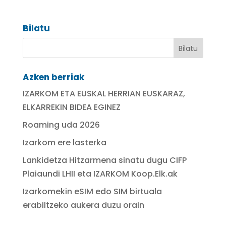
Bilatu
Azken berriak
IZARKOM ETA EUSKAL HERRIAN EUSKARAZ,
ELKARREKIN BIDEA EGINEZ
Roaming uda 2026
Izarkom ere lasterka
Lankidetza Hitzarmena sinatu dugu CIFP
Plaiaundi LHII eta IZARKOM Koop.Elk.ak
Izarkomekin eSIM edo SIM birtuala
erabiltzeko aukera duzu orain