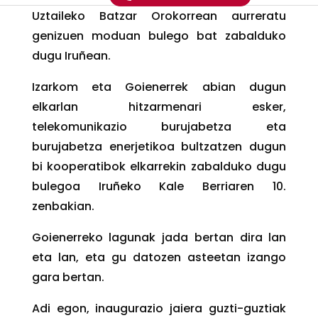
Uztaileko Batzar Orokorrean aurreratu
genizuen moduan bulego bat zabalduko
dugu Iruñean.
Izarkom eta Goienerrek abian dugun
elkarlan hitzarmenari esker,
telekomunikazio burujabetza eta
burujabetza enerjetikoa bultzatzen dugun
bi kooperatibok elkarrekin zabalduko dugu
bulegoa Iruñeko Kale Berriaren 10.
zenbakian.
Goienerreko lagunak jada bertan dira lan
eta lan, eta gu datozen asteetan izango
gara bertan.
Adi egon, inaugurazio jaiera guzti-guztiak