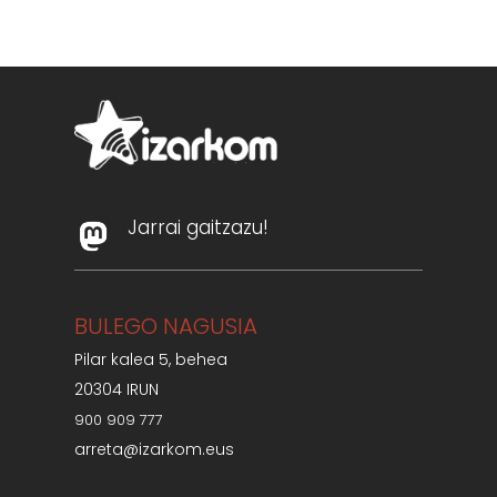
Jarrai gaitzazu!
BULEGO NAGUSIA
Pilar kalea 5, behea
20304 IRUN
900 909 777
arreta@izarkom.eus