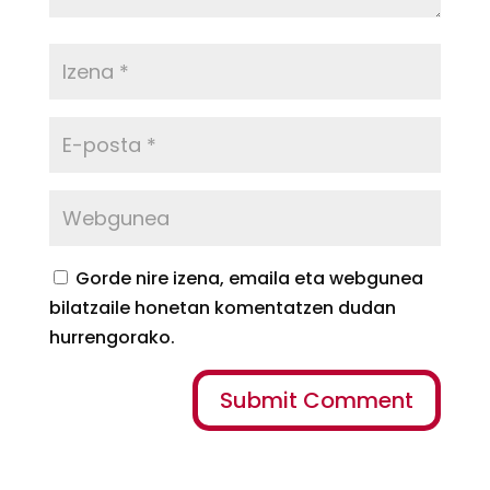
Gorde nire izena, emaila eta webgunea
bilatzaile honetan komentatzen dudan
hurrengorako.