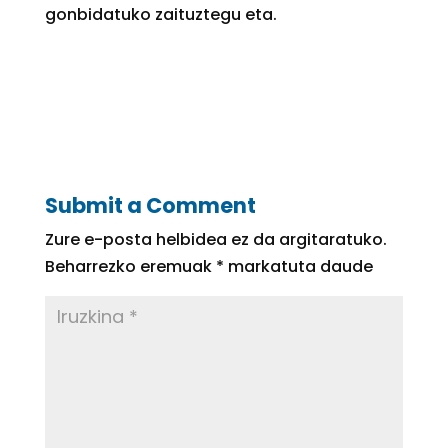
gonbidatuko zaituztegu eta.
Submit a Comment
Zure e-posta helbidea ez da argitaratuko.
Beharrezko eremuak
*
markatuta daude