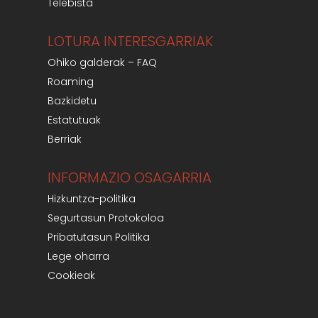
Telebista
LOTURA INTERESGARRIAK
Ohiko galderak – FAQ
Roaming
Bazkidetu
Estatutuak
Berriak
INFORMAZIO OSAGARRIA
Hizkuntza-politika
Segurtasun Protokoloa
Pribatutasun Politika
Lege oharra
Cookieak