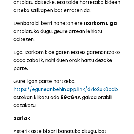
antolatu daitezke, eta talde horretako kideen
arteko sailkapen bat ematen da.
Denboraldi berri honetan ere
Izarkom Liga
antolatuko dugu, geure artean lehiatu
gaitezen.
Liga, Izarkom kide garen eta ez garenontzako
dago zabalik, nahi duen orok hartu dezake
parte.
Gure ligan parte hartzeko,
https://eguneanbehin.app.link/dYio2uR0pdb
estekan klikatu edo
99C64A
gakoa erabili
dezakezu.
Sariak
Asterik aste bi sari banatuko ditugu, bat