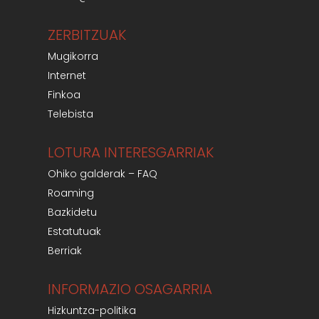
ZERBITZUAK
Mugikorra
Internet
Finkoa
Telebista
LOTURA INTERESGARRIAK
Ohiko galderak – FAQ
Roaming
Bazkidetu
Estatutuak
Berriak
INFORMAZIO OSAGARRIA
Hizkuntza-politika