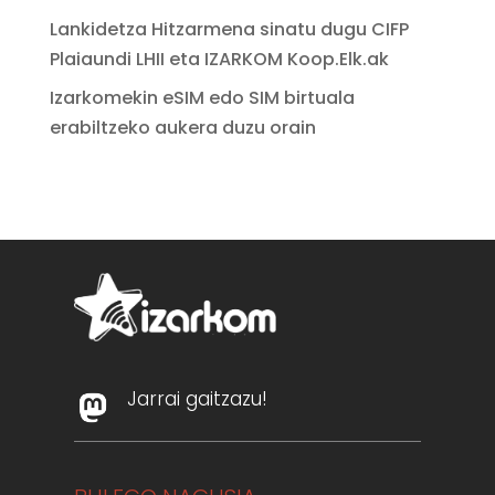
Lankidetza Hitzarmena sinatu dugu CIFP
Plaiaundi LHII eta IZARKOM Koop.Elk.ak
Izarkomekin eSIM edo SIM birtuala
erabiltzeko aukera duzu orain
Jarrai gaitzazu!