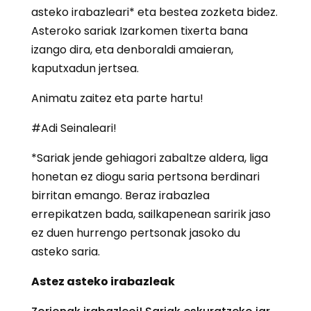
asteko irabazleari* eta bestea zozketa bidez.
Asteroko sariak Izarkomen tixerta bana
izango dira, eta denboraldi amaieran,
kaputxadun jertsea.
Animatu zaitez eta parte hartu!
#Adi Seinaleari!
*Sariak jende gehiagori zabaltze aldera, liga
honetan ez diogu saria pertsona berdinari
birritan emango. Beraz irabazlea
errepikatzen bada, sailkapenean saririk jaso
ez duen hurrengo pertsonak jasoko du
asteko saria.
Astez asteko irabazleak