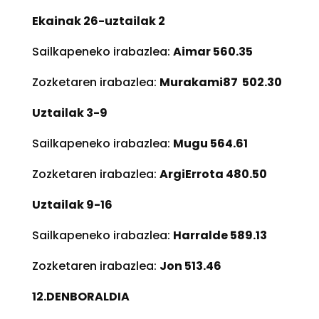
Ekainak 26-uztailak 2
Sailkapeneko irabazlea:
Aimar 560.35
Zozketaren irabazlea:
Murakami87 502.30
Uztailak 3-9
Sailkapeneko irabazlea:
Mugu 564.61
Zozketaren irabazlea:
ArgiErrota 480.50
Uztailak 9-16
Sailkapeneko irabazlea:
Harralde 589.13
Zozketaren irabazlea:
Jon 513.46
12.DENBORALDIA