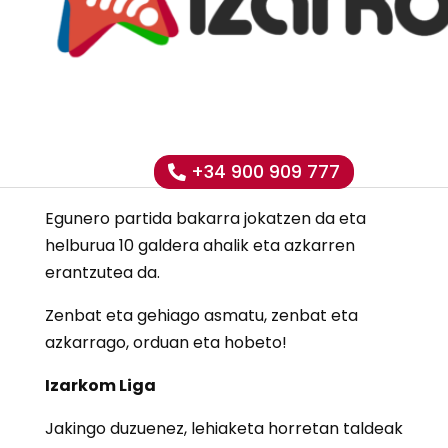
Astelehenean, maitzak 15,
Egunean Behin
,
mugikorrerako euskarazko jokoaren
12.denboraldia hasiko da.
Egunean Behin tribial estiloko euskarazko
+34 900 909 777
galdera-erantzunen jokoa da.
Egunero partida bakarra jokatzen da eta
helburua 10 galdera ahalik eta azkarren
erantzutea da.
Zenbat eta gehiago asmatu, zenbat eta
azkarrago, orduan eta hobeto!
Izarkom Liga
Jakingo duzuenez, lehiaketa horretan taldeak