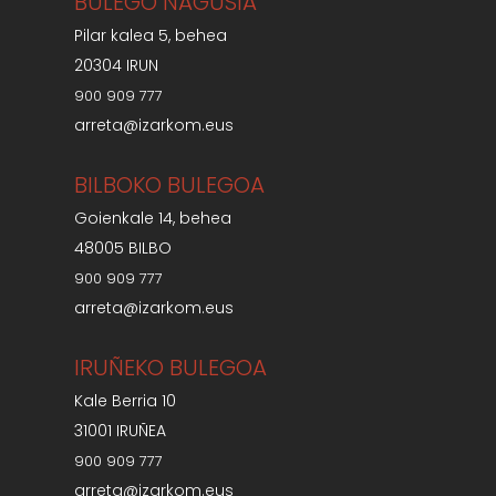
BULEGO NAGUSIA
Pilar kalea 5, behea
20304 IRUN
900 909 777
arreta@izarkom.eus
BILBOKO BULEGOA
Goienkale 14, behea
48005 BILBO
900 909 777
arreta@izarkom.eus
IRUÑEKO BULEGOA
Kale Berria 10
31001 IRUÑEA
900 909 777
arreta@izarkom.eus