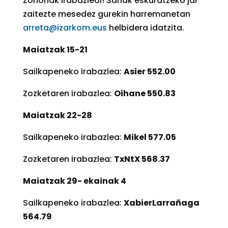
Zorionak irabazleoi! Sariak eskuratzeko jar
zaitezte mesedez gurekin harremanetan
arreta@izarkom.eus
helbidera idatzita.
Maiatzak 15-21
Sailkapeneko irabazlea:
Asier 552.00
Zozketaren irabazlea:
Oihane 550.83
Maiatzak 22-28
Sailkapeneko irabazlea:
Mikel 577.05
Zozketaren irabazlea:
TxNtX 568.37
Maiatzak 29- ekainak 4
Sailkapeneko irabazlea:
XabierLarrañaga
564.79