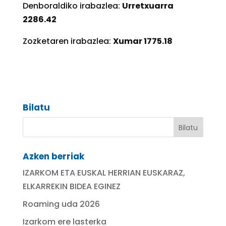
Denboraldiko irabazlea:
Urretxuarra
2286.42
Zozketaren irabazlea:
Xumar 1775.18
Bilatu
Azken berriak
IZARKOM ETA EUSKAL HERRIAN EUSKARAZ,
ELKARREKIN BIDEA EGINEZ
Roaming uda 2026
Izarkom ere lasterka