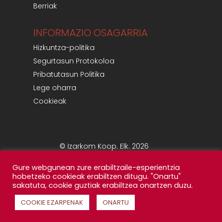
Berriak
INFORMAZIO OSAGARRIA
Hizkuntza-politika
Segurtasun Protokoloa
Pribatutasun Politika
Lege oharra
Cookieak
© Izarkom Koop. Elk. 2026
Gure webgunean zure erabiltzaile-esperientzia
hobetzeko cookieak erabiltzen ditugu. "Onartu"
sakatuta, cookie guztiak erabiltzea onartzen duzu.
COOKIE EZARPENAK
ONARTU