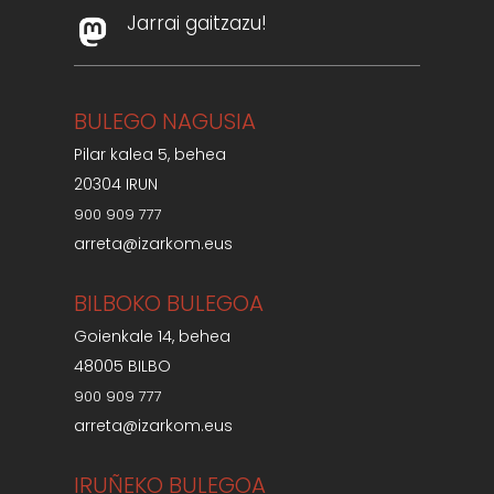
Jarrai gaitzazu!
BULEGO NAGUSIA
Pilar kalea 5, behea
20304 IRUN
900 909 777
arreta@izarkom.eus
BILBOKO BULEGOA
Goienkale 14, behea
48005 BILBO
900 909 777
arreta@izarkom.eus
IRUÑEKO BULEGOA