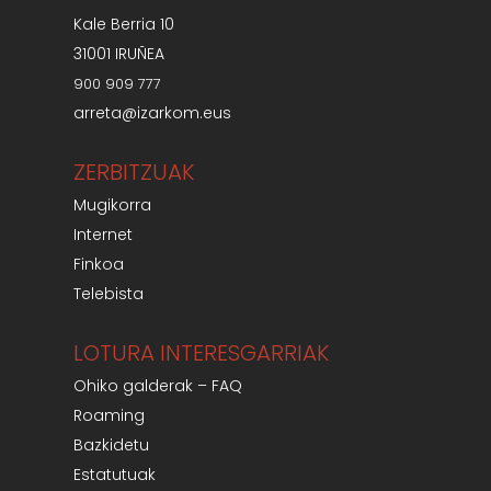
Kale Berria 10
31001 IRUÑEA
900 909 777
arreta@izarkom.eus
ZERBITZUAK
Mugikorra
Internet
Finkoa
Telebista
LOTURA INTERESGARRIAK
Ohiko galderak – FAQ
Roaming
Bazkidetu
Estatutuak