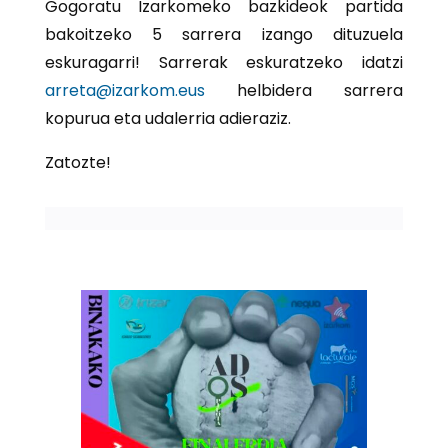
Gogoratu Izarkomeko bazkideok partida
bakoitzeko 5 sarrera izango dituzuela
eskuragarri! Sarrerak eskuratzeko idatzi
arreta@izarkom.eus
helbidera sarrera
kopurua eta udalerria adieraziz.
Zatozte!