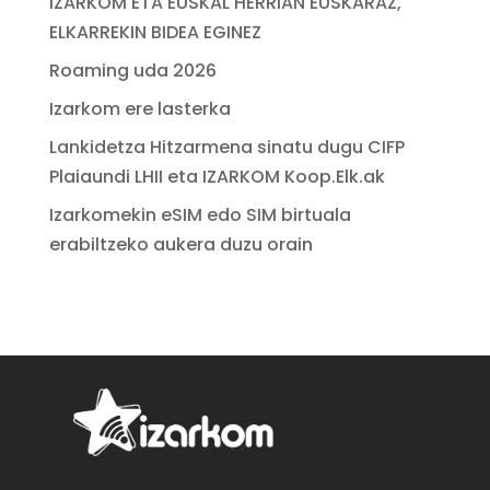
IZARKOM ETA EUSKAL HERRIAN EUSKARAZ,
ELKARREKIN BIDEA EGINEZ
Roaming uda 2026
Izarkom ere lasterka
Lankidetza Hitzarmena sinatu dugu CIFP
Plaiaundi LHII eta IZARKOM Koop.Elk.ak
Izarkomekin eSIM edo SIM birtuala
erabiltzeko aukera duzu orain