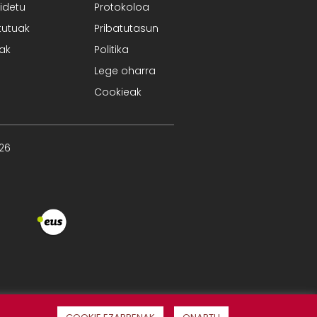
idetu
Protokoloa
tutuak
Pribatutasun
iak
Politika
Lege oharra
Cookieak
026