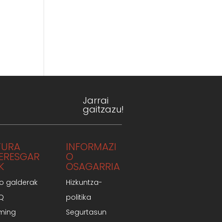
Jarrai
gaitzazu!
TURA
INFORMAZI
TERESGAR
O
K
OSAGARRIA
o galderak
Hizkuntza-
AQ
politika
ming
Segurtasun