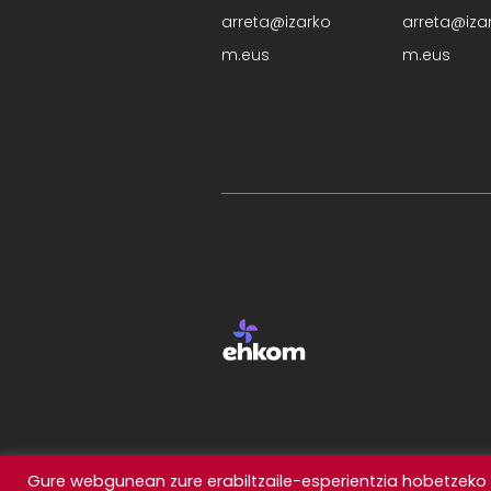
arreta@izarko
arreta@iza
m.eus
m.eus
Gure webgunean zure erabiltzaile-esperientzia hobetzeko c