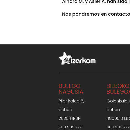
Ainara M. y Asier A. han sido
Nos pondremos en contacto 
BULEGO
BILBOKO
NAGUSIA
BULEGO
Pilar kalea 5,
Goienkale 1
behea
behea
20304 IRUN
48005 BILB
900 909 777
900 909 777