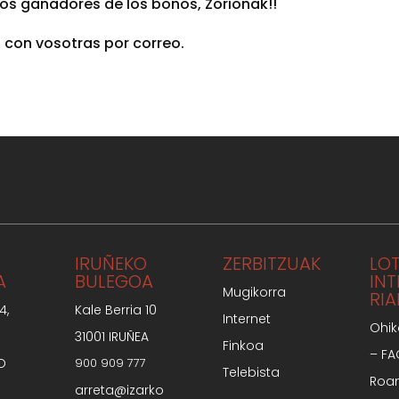
 los ganadores de los bonos, Zorionak!!
con vosotras por correo.
IRUÑEKO
ZERBITZUAK
LO
A
BULEGOA
IN
Mugikorra
RIA
4,
Kale Berria 10
Internet
Ohik
31001 IRUÑEA
Finkoa
– F
O
900 909 777
Telebista
Roa
arreta@izarko