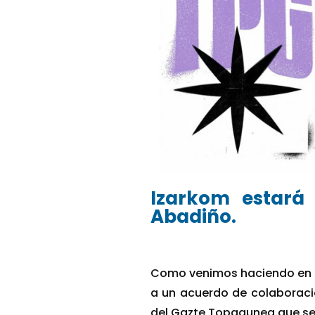
Izarkom estará
Abadiño.
Como venimos haciendo en l
a un acuerdo de colaboració
del Gazte Topagunea que se