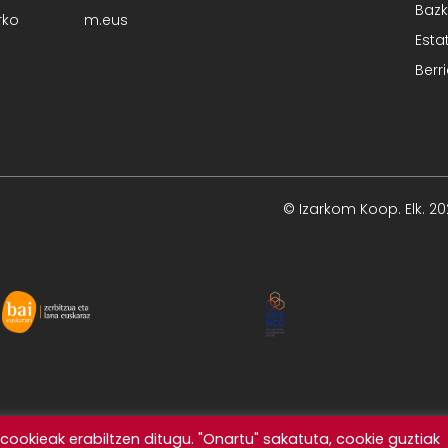
Bazk
rko
m.eus
Esta
Berr
© Izarkom Koop. Elk. 2
ookieak erabiltzen ditugu. "Onartu" sakatuta, cookie guztiak