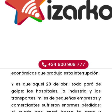
28 de abril de 2026. 12:33. Un día que
quedará clavado en nuestra memoria, ya
que casi toda Hego Euskal Herria se quedó
sin electricidad e incomunicada. En muchos
pueblos o barrios tardaron horas, días en
volver a la normalidad. Hoy, aunque se
cumple un año, todavía no está claro qué
provocó aquel apagón sin precedentes. Sin
embargo, son tan evidentes como
+34 900 909 777
profundas las consecuencias sociales y
económicas que produjo esta interrupción.
Y es que aquel 28 de abril todo paró de
golpe: los hospitales, la industria y los
transportes; miles de pequeñas empresas y
comerciantes sufrieron enormes pérdidas;