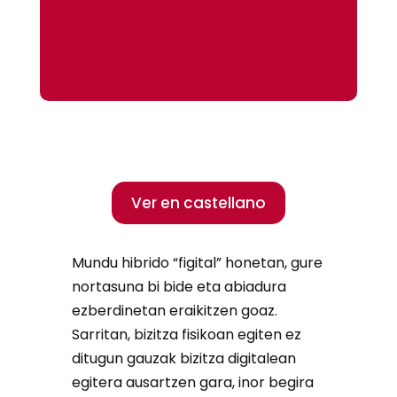
Ver en castellano
Mundu hibrido “figital” honetan, gure
nortasuna bi bide eta abiadura
ezberdinetan eraikitzen goaz.
Sarritan, bizitza fisikoan egiten ez
ditugun gauzak bizitza digitalean
egitera ausartzen gara, inor begira