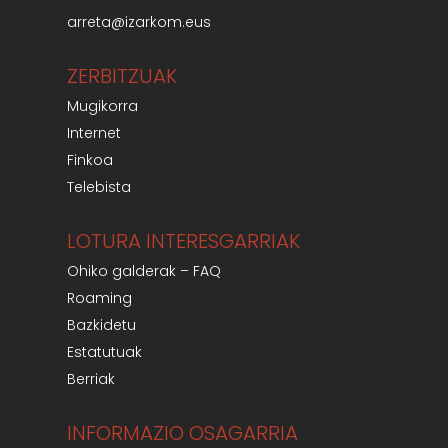
arreta@izarkom.eus
ZERBITZUAK
Mugikorra
Internet
Finkoa
Telebista
LOTURA INTERESGARRIAK
Ohiko galderak – FAQ
Roaming
Bazkidetu
Estatutuak
Berriak
INFORMAZIO OSAGARRIA