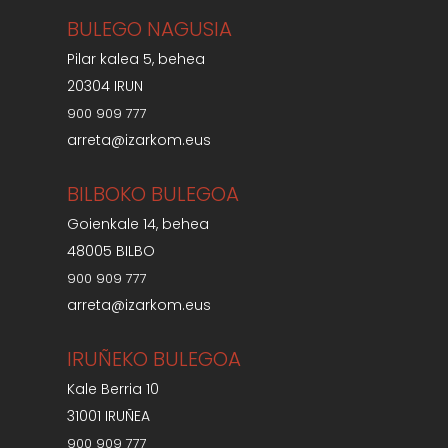
BULEGO NAGUSIA
Pilar kalea 5, behea
20304 IRUN
900 909 777
arreta@izarkom.eus
BILBOKO BULEGOA
Goienkale 14, behea
48005 BILBO
900 909 777
arreta@izarkom.eus
IRUÑEKO BULEGOA
Kale Berria 10
31001 IRUÑEA
900 909 777