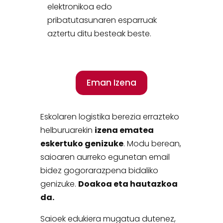
elektronikoa edo
pribatutasunaren esparruak
aztertu ditu besteak beste.
Eman Izena
Eskolaren logistika berezia errazteko
helburuarekin
izena ematea
eskertuko genizuke
. Modu berean,
saioaren aurreko egunetan email
bidez gogorarazpena bidaliko
genizuke.
Doakoa eta hautazkoa
da.
Saioek edukiera mugatua dutenez,