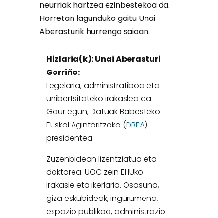
neurriak hartzea ezinbestekoa da.
Horretan lagunduko gaitu Unai
Aberasturik hurrengo saioan.
Hizlaria(k):
Unai Aberasturi
Gorriño:
Legelaria, administratiboa eta
unibertsitateko irakaslea da.
Gaur egun, Datuak Babesteko
Euskal Agintaritzako (
DBEA
)
presidentea.
Zuzenbidean lizentziatua eta
doktorea. UOC zein EHUko
irakasle eta ikerlaria. Osasuna,
giza eskubideak, ingurumena,
espazio publikoa, administrazio