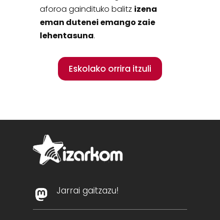
aforoa gaindituko balitz
izena
eman dutenei emango zaie
lehentasuna
.
Eskolako orrira itzuli
Jarrai gaitzazu!