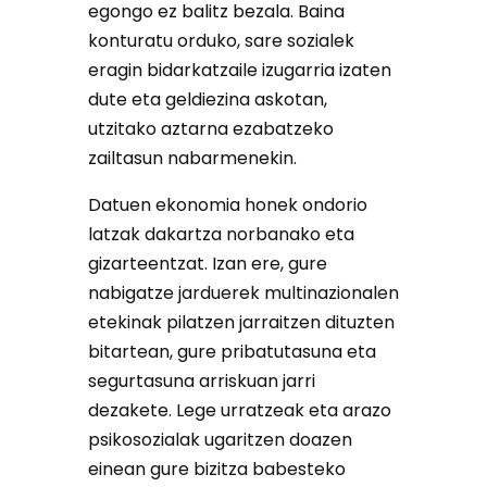
egongo ez balitz bezala. Baina
konturatu orduko, sare sozialek
eragin bidarkatzaile izugarria izaten
dute eta geldiezina askotan,
utzitako aztarna ezabatzeko
zailtasun nabarmenekin.
Datuen ekonomia honek ondorio
latzak dakartza norbanako eta
gizarteentzat. Izan ere, gure
nabigatze jarduerek multinazionalen
etekinak pilatzen jarraitzen dituzten
bitartean, gure pribatutasuna eta
segurtasuna arriskuan jarri
dezakete. Lege urratzeak eta arazo
psikosozialak ugaritzen doazen
einean gure bizitza babesteko