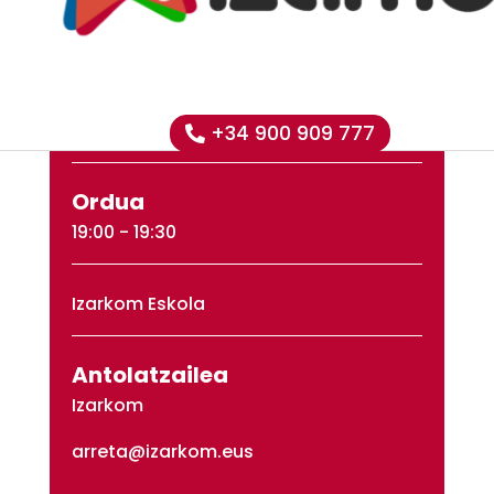
digitala?
Data
2026 Ots 25, az.
+34 900 909 777
Ordua
19:00
- 19:30
Izarkom Eskola
Antolatzailea
Izarkom
arreta@izarkom.eus