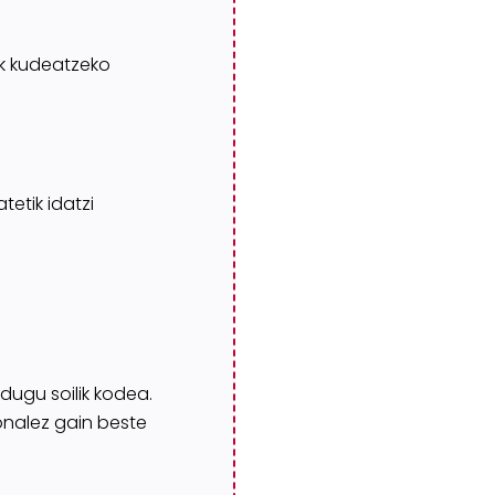
ak
k
udeatzeko
atetik
idatzi
dugu soilik kodea.
onalez gain beste