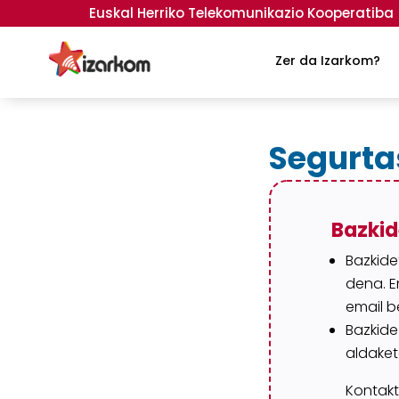
Euskal Herriko Telekomunikazio Kooperatiba
Zer da Izarkom?
Segurta
Bazki
Bazkide
dena. E
email be
Bazkide
aldaket
Kontakt