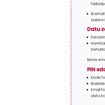
helbide
Bi emai
aukera 
Datu z
Edozein
Horreta
behark
Beste ema
PIN ed
Kode ha
Bazkide
Email h
datu
ba