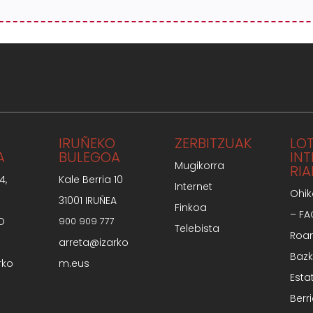
IRUÑEKO
ZERBITZUAK
LO
A
BULEGOA
IN
Mugikorra
RIA
4,
Kale Berria 10
Internet
Ohik
31001 IRUÑEA
Finkoa
– F
O
900 909 777
Telebista
Roa
arreta@izarko
Bazk
rko
m.eus
Esta
Berr