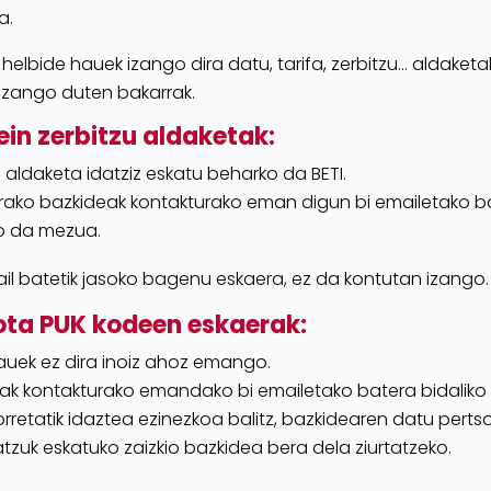
a.
l helbide hauek izango dira datu, tarifa, zerbitzu… aldaket
izango duten bakarrak.
ein zerbitzu aldaketak:
 aldaketa i
datziz eskatu beharko
da
BETI.
rako b
azkideak kontakturako
eman digun
bi
emailet
ako b
o d
a
mezua.
il batetik jasoko bagenu eskaera,
ez da kontutan izango.
ota PUK kodeen eskaerak
:
uek ez dira inoiz ahoz emango.
ak kontakturako emandako bi emailetako batera bidaliko 
orretatik idaztea ezinezkoa balitz, bazkidearen datu perts
tzuk
eskatuko
zaizkio bazkidea bera dela ziurtatzeko.