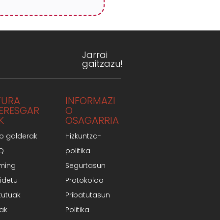
Jarrai
gaitzazu!
TURA
INFORMAZI
TERESGAR
O
K
OSAGARRIA
o galderak
Hizkuntza-
AQ
politika
ming
Segurtasun
idetu
Protokoloa
tutuak
Pribatutasun
iak
Politika