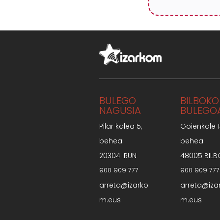
BULEGO
BILBOKO
NAGUSIA
BULEGO
Pilar kalea 5,
Goienkale 1
behea
behea
20304 IRUN
48005 BILB
900 909 777
900 909 777
arreta@izarko
arreta@iza
m.eus
m.eus