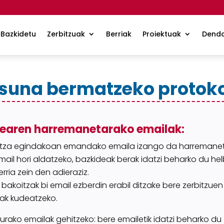
Bazkidetu
Zerbitzuak
Berriak
Proiektuak
Dend
suna bermatzeko protok
dearen harremanetarako
emailak
:
tza egindakoan emandako emaila izango da harremaneta
mail hori aldatzeko, bazkideak berak idatzi beharko du
hel
rria zein den adieraziz.
 bakoitzak bi email ezberdin erabil ditzake bere zerbitzue
ak kudeatzeko.
urako emailak gehitzeko: bere emailetik
idatzi
beharko du 