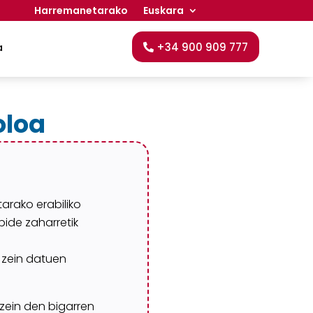
Harremanetarako
Euskara
+34 900 909 777
a
oloa
rako erabiliko
bide
zaharretik
n zein datuen
zein
den bigarren