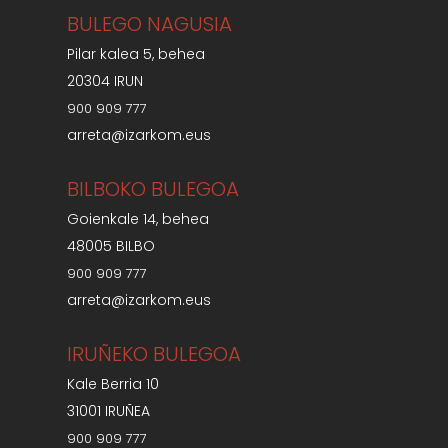
BULEGO NAGUSIA
Pilar kalea 5, behea
20304 IRUN
900 909 777
arreta@izarkom.eus
BILBOKO BULEGOA
Goienkale 14, behea
48005 BILBO
900 909 777
arreta@izarkom.eus
IRUÑEKO BULEGOA
Kale Berria 10
31001 IRUÑEA
900 909 777