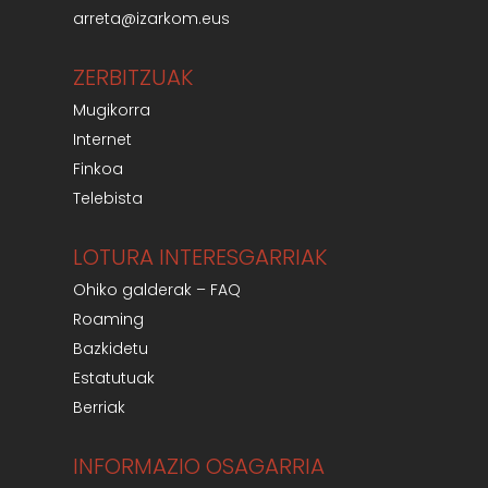
arreta@izarkom.eus
ZERBITZUAK
Mugikorra
Internet
Finkoa
Telebista
LOTURA INTERESGARRIAK
Ohiko galderak – FAQ
Roaming
Bazkidetu
Estatutuak
Berriak
INFORMAZIO OSAGARRIA