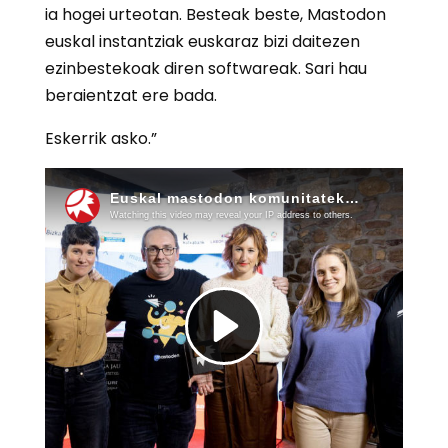
ia hogei urteotan. Besteak beste, Mastodon
euskal instantziak euskaraz bizi daitezen
ezinbestekoak diren softwareak. Sari hau
beraientzat ere bada.
Eskerrik asko.”