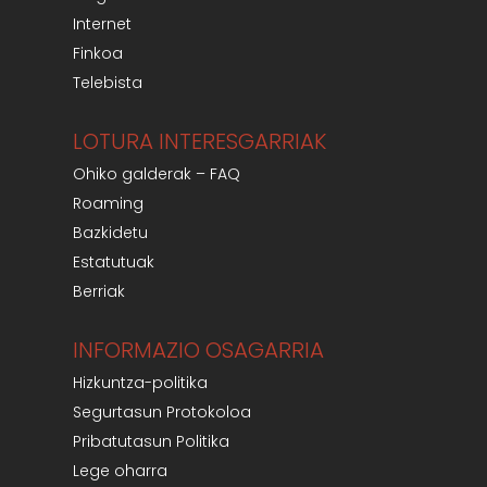
Internet
Finkoa
Telebista
LOTURA INTERESGARRIAK
Ohiko galderak – FAQ
Roaming
Bazkidetu
Estatutuak
Berriak
INFORMAZIO OSAGARRIA
Hizkuntza-politika
Segurtasun Protokoloa
Pribatutasun Politika
Lege oharra