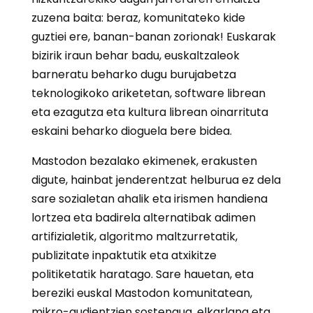
zuzena baita: beraz, komunitateko kide
guztiei ere, banan-banan zorionak! Euskarak
bizirik iraun behar badu, euskaltzaleok
barneratu beharko dugu burujabetza
teknologikoko ariketetan, software librean
eta ezagutza eta kultura librean oinarrituta
eskaini beharko dioguela bere bidea.
Mastodon bezalako ekimenek, erakusten
digute, hainbat jenderentzat helburua ez dela
sare sozialetan ahalik eta irismen handiena
lortzea eta badirela alternatibak adimen
artifizialetik, algoritmo maltzurretatik,
publizitate inpaktutik eta atxikitze
politiketatik haratago. Sare hauetan, eta
bereziki euskal Mastodon komunitatean,
mikro-audientzien sostengua, elkarlana eta