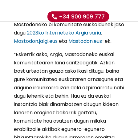
Urtarrilaren 27an
+34 900 909 777
Mastodoneko bi komunitate euskaldunek jaso
dugu
2023ko Interneteko Argia saria
:
Mastodon.jalgi.eus
eta
Mastodon.eus
-ek.
“Eskerrik asko, Argia, Mastodoneko euskal
komunitatearen lana saritzeagatik. Azken
bost urteotan gauza asko ikasi ditugu, baina
gure komunitatea euskararen arnasgune eta
arigune iraunkorra izan dela azpimarratu nahi
dugu lehenik eta behin. Hau ez da euskal
instantzia biak dinamizatzen ditugun kideon
lanaren eraginez bakarrik gertatu,
komunitate hau osatzen dugun milaka
erabiltzaile aktibok egunero-egunero
hizkuntzarekiko dugun jarreraren emaitza