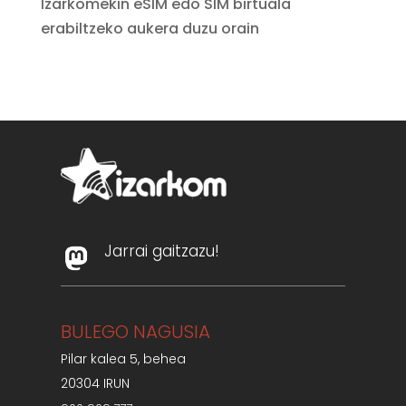
Izarkomekin eSIM edo SIM birtuala
erabiltzeko aukera duzu orain
Jarrai gaitzazu!
BULEGO NAGUSIA
Pilar kalea 5, behea
20304 IRUN