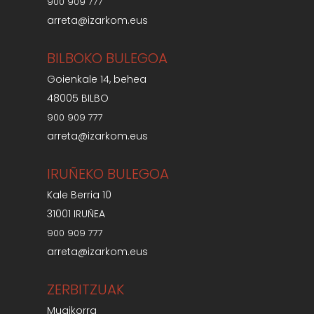
900 909 777
arreta@izarkom.eus
BILBOKO BULEGOA
Goienkale 14, behea
48005 BILBO
900 909 777
arreta@izarkom.eus
IRUÑEKO BULEGOA
Kale Berria 10
31001 IRUÑEA
900 909 777
arreta@izarkom.eus
ZERBITZUAK
Mugikorra