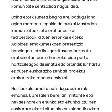
komunitate sentsazioa nagusi dira.
Baina etorkizunera begira ere, badugu lana:
agian momentu egokia da euskal Mastodon
komunitateak, eta orohar euskal
fedibertsoak, dituen erronkei ekiteko.
Adibidez, emakumezkoen presentzia
handiagotu eta ikusgarritasuna bermatu,
erabakietan parte hartzeko bide parte
hartzaileagoa diseinatu edo oraindik lur hartu
ez duten euskarazko zenbait proiektu
erakartzeko moduak eskaini.
Hasi bezala amaitu nahi dugu, eskerrak
emanez. Librezaleri bere lan militante eta
nekaezinarekin ehunka eta ehunka itzulpen
euskarara ekarri dituelako auzolanetik azken