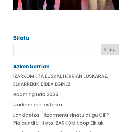
Bilatu
Azken berriak
IZARKOM ETA EUSKAL HERRIAN EUSKARAZ,
ELKARREKIN BIDEA EGINEZ
Roaming uda 2026
Izarkom ere lasterka
Lankidetza Hitzarmena sinatu dugu CIFP
Plaiaundi LHII eta IZARKOM Koop.Elk.ak