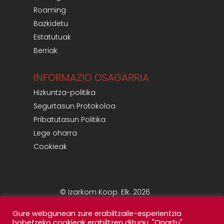
Roaming
Bazkidetu
Estatutuak
Berriak
INFORMAZIO OSAGARRIA
Hizkuntza-politika
Segurtasun Protokoloa
Pribatutasun Politika
Lege oharra
Cookieak
© Izarkom Koop. Elk. 2026
Gure webgunean zure erabiltzaile-esperientzia
hobetzeko cookieak erabiltzen ditugu. "Onartu"