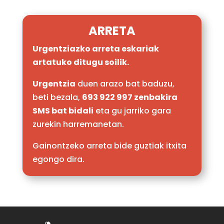
ARRETA
Urgentziazko arreta eskariak
artatuko ditugu soilik.
Urgentzia
duen arazo bat baduzu,
beti bezala,
693 922 997 zenbakira
SMS bat bidali
eta gu jarriko gara
zurekin harremanetan.
Gainontzeko arreta bide guztiak itxita
egongo dira.