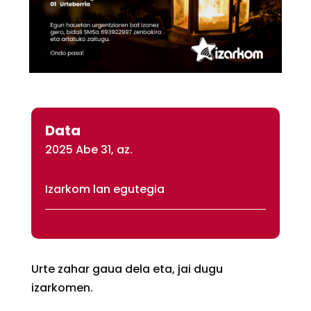
Data
2025 Abe 31, az.
Izarkom lan egutegia
Urte zahar gaua dela eta, jai dugu
izarkomen.