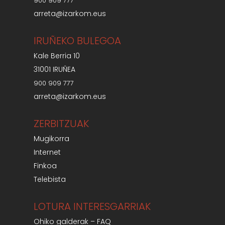
900 909 777
arreta@izarkom.eus
IRUÑEKO BULEGOA
Kale Berria 10
31001 IRUÑEA
900 909 777
arreta@izarkom.eus
ZERBITZUAK
Mugikorra
Internet
Finkoa
Telebista
LOTURA INTERESGARRIAK
Ohiko galderak – FAQ