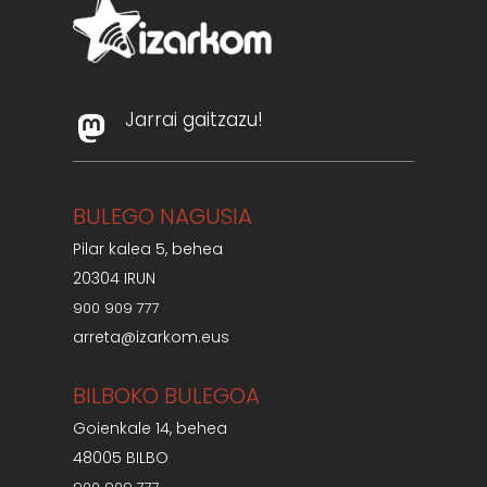
Jarrai gaitzazu!
BULEGO NAGUSIA
Pilar kalea 5, behea
20304 IRUN
900 909 777
arreta@izarkom.eus
BILBOKO BULEGOA
Goienkale 14, behea
48005 BILBO