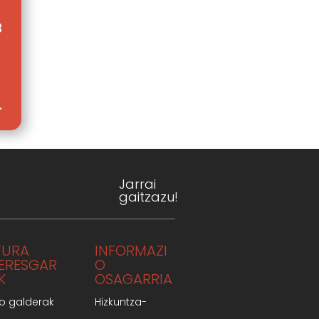
3
.
Jarrai
gaitzazu!
TURA
INFORMAZI
TERESGAR
O
K
OSAGARRIA
o galderak
Hizkuntza-