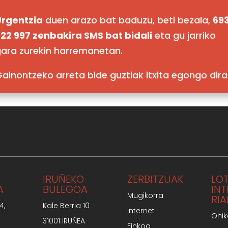
Urgentzia
duen arazo bat baduzu, beti bezala,
69
22 997 zenbakira SMS bat bidali
eta gu jarriko
ara zurekin harremanetan.
ainontzeko arreta bide guztiak itxita egongo dira
IRUÑEKO
ZERBITZUAK
LO
A
BULEGOA
IN
Mugikorra
RIA
4,
Kale Berria 10
Internet
Ohik
31001 IRUÑEA
Finkoa