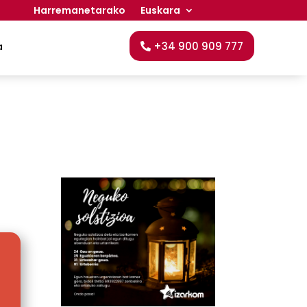
Harremanetarako
Euskara
+34 900 909 777
a