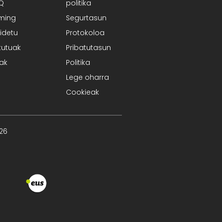
AQ
politika
ming
Segurtasun
idetu
Protokoloa
tutuak
Pribatutasun
iak
Politika
Lege oharra
Cookieak
026