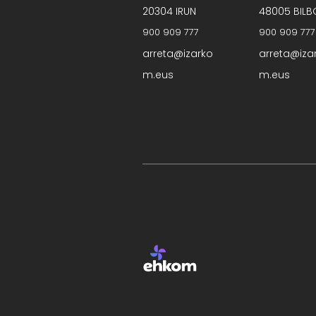
20304 IRUN
48005 BILB
900 909 777
900 909 777
arreta@izarko
arreta@iza
m.eus
m.eus