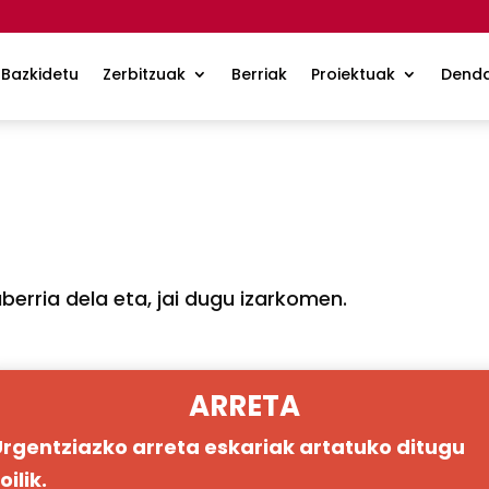
Bazkidetu
Zerbitzuak
Berriak
Proiektuak
Dend
berria dela eta, jai dugu izarkomen.
ARRETA
rgentziazko arreta eskariak artatuko ditugu
oilik.