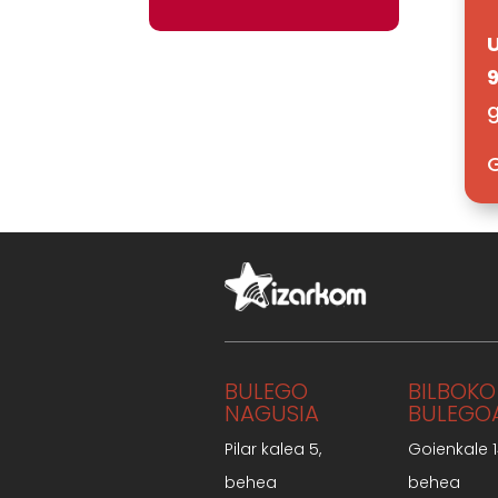
9
g
G
BULEGO
BILBOKO
NAGUSIA
BULEGO
Pilar kalea 5,
Goienkale 1
behea
behea