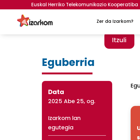
Euskal Herriko Telekomunikazio Kooperatiba
Zer da Izarkom?
Itzuli
Eguberria
Egu
Data
2025 Abe 25, og.
Izarkom lan
egutegia
U
s