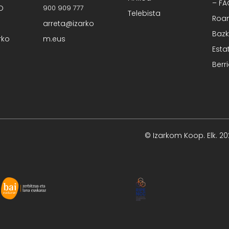
– F
O
900 909 777
Telebista
Roa
arreta@izarko
Bazk
rko
m.eus
Esta
Berr
© Izarkom Koop. Elk. 2