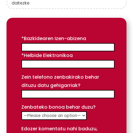
daitezke.
*Bazkidearen Izen-abizena
*Helbide Elektronikoa
Zein telefono zenbakirako behar
dituzu datu gehigarriak?
Zenbateko bonoa behar duzu?
Edozer komentatu nahi baduzu,