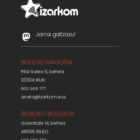
Jarrai gaitzazu!
BULEGO NAGUSIA
Pilar kalea 5, behea
20304 IRUN
900 909 777
arreta@izarkom.eus
BILBOKO BULEGOA
Goienkale 14, behea
48005 BILBO