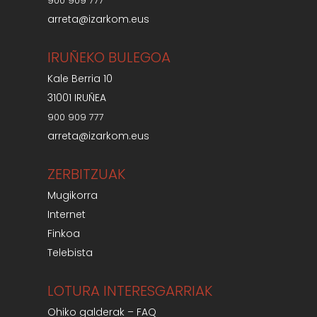
900 909 777
arreta@izarkom.eus
IRUÑEKO BULEGOA
Kale Berria 10
31001 IRUÑEA
900 909 777
arreta@izarkom.eus
ZERBITZUAK
Mugikorra
Internet
Finkoa
Telebista
LOTURA INTERESGARRIAK
Ohiko galderak – FAQ