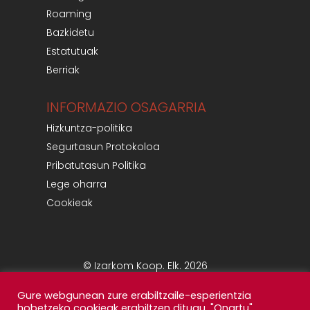
Roaming
Bazkidetu
Estatutuak
Berriak
INFORMAZIO OSAGARRIA
Hizkuntza-politika
Segurtasun Protokoloa
Pribatutasun Politika
Lege oharra
Cookieak
© Izarkom Koop. Elk. 2026
Gure webgunean zure erabiltzaile-esperientzia
hobetzeko cookieak erabiltzen ditugu. "Onartu"