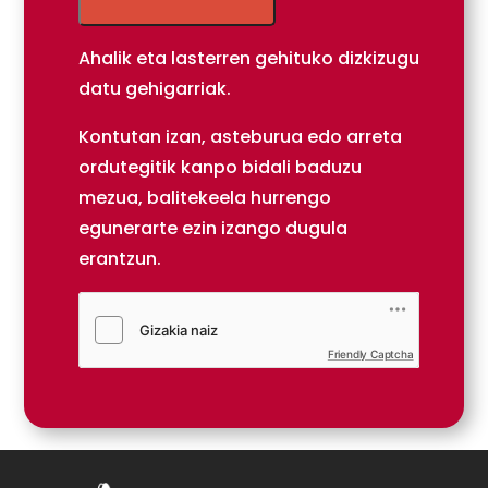
Ahalik eta lasterren gehituko dizkizugu
datu gehigarriak.
Kontutan izan, asteburua edo arreta
ordutegitik kanpo bidali baduzu
mezua, balitekeela hurrengo
egunerarte ezin izango dugula
erantzun.
Friendly Captcha