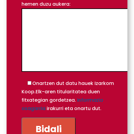
hemen duzu aukera:
Onartzen dut datu hauek Izarkom
Koop.Elk-aren titularitatea duen
fitxategian gordetzea.
Informazio
osagarria
irakurri eta onartu dut.