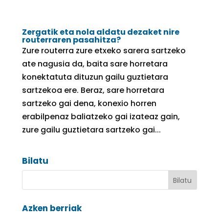
Zergatik eta nola aldatu dezaket nire
routerraren pasahitza?
Zure routerra zure etxeko sarera sartzeko
ate nagusia da, baita sare horretara
konektatuta dituzun gailu guztietara
sartzekoa ere. Beraz, sare horretara
sartzeko gai dena, konexio horren
erabilpenaz baliatzeko gai izateaz gain,
zure gailu guztietara sartzeko gai...
Bilatu
Azken berriak