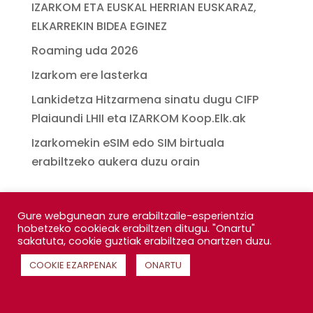
IZARKOM ETA EUSKAL HERRIAN EUSKARAZ,
ELKARREKIN BIDEA EGINEZ
Roaming uda 2026
Izarkom ere lasterka
Lankidetza Hitzarmena sinatu dugu CIFP
Plaiaundi LHII eta IZARKOM Koop.Elk.ak
Izarkomekin eSIM edo SIM birtuala
erabiltzeko aukera duzu orain
Gure webgunean zure erabiltzaile-esperientzia
hobetzeko cookieak erabiltzen ditugu. "Onartu"
sakatuta, cookie guztiak erabiltzea onartzen duzu.
COOKIE EZARPENAK
ONARTU