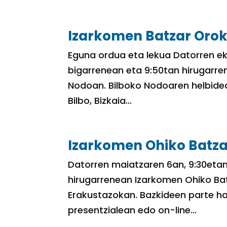
Izarkomen Batzar Orok
Eguna ordua eta lekua Datorren ek
bigarrenean eta 9:50tan hirugarr
Nodoan. Bilboko Nodoaren helbidea
Bilbo, Bizkaia...
Izarkomen Ohiko Batza
Datorren maiatzaren 6an, 9:30etan
hirugarrenean Izarkomen Ohiko Ba
Erakustazokan. Bazkideen parte ha
presentzialean edo on-line...