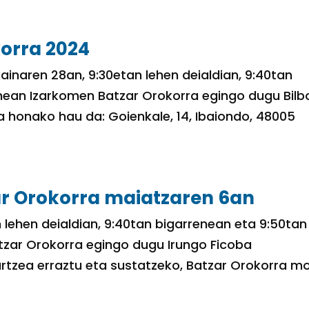
orra 2024
ainaren 28an, 9:30etan lehen deialdian, 9:40tan
enean Izarkomen Batzar Orokorra egingo dugu Bilb
 honako hau da: Goienkale, 14, Ibaiondo, 48005
r Orokorra maiatzaren 6an
 lehen deialdian, 9:40tan bigarrenean eta 9:50tan
tzar Orokorra egingo dugu Irungo Ficoba
rtzea erraztu eta sustatzeko, Batzar Orokorra m