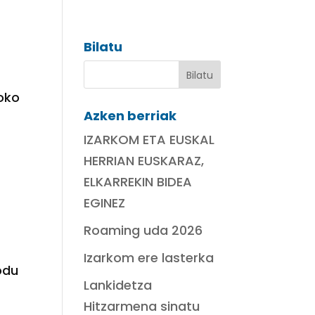
Bilatu
oko
Azken berriak
IZARKOM ETA EUSKAL
HERRIAN EUSKARAZ,
ELKARREKIN BIDEA
EGINEZ
Roaming uda 2026
Izarkom ere lasterka
odu
Lankidetza
Hitzarmena sinatu