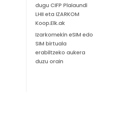
dugu CIFP Plaiaundi
LHII eta IZARKOM
Koop.Elk.ak
Izarkomekin eSIM edo
SIM birtuala
erabiltzeko aukera
duzu orain