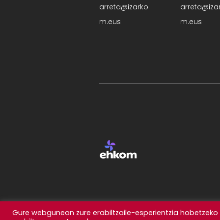
arreta@izarko
arreta@iza
m.eus
m.eus
Gure webgunean zure erabiltzaile-esperientzia hobetzeko c