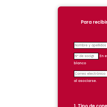
Para recibi
En e
blanco
al asociarse.
1. Tipo de con