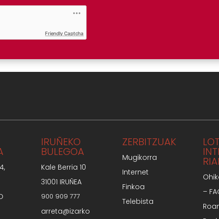
Friendly Captcha
IRUÑEKO
ZERBITZUAK
LO
A
BULEGOA
IN
Mugikorra
RIA
4,
Kale Berria 10
Internet
Ohik
31001 IRUÑEA
Finkoa
– F
O
900 909 777
Telebista
Roa
arreta@izarko