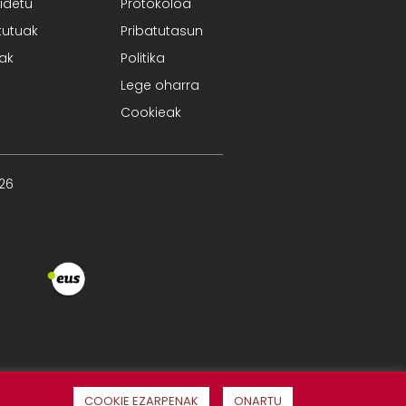
idetu
Protokoloa
tutuak
Pribatutasun
iak
Politika
Lege oharra
Cookieak
026
COOKIE EZARPENAK
ONARTU