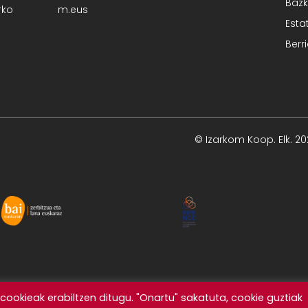
Bazk
rko
m.eus
Esta
Berr
© Izarkom Koop. Elk. 2
ookieak erabiltzen ditugu. "Onartu" sakatuta, cookie guztiak