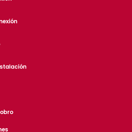
nexión
o
nstalación
cobro
nes