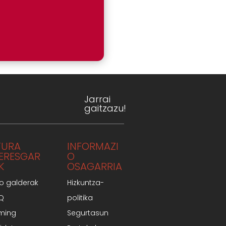
Jarrai
gaitzazu!
TURA
INFORMAZI
TERESGAR
O
K
OSAGARRIA
o galderak
Hizkuntza-
AQ
politika
ming
Segurtasun