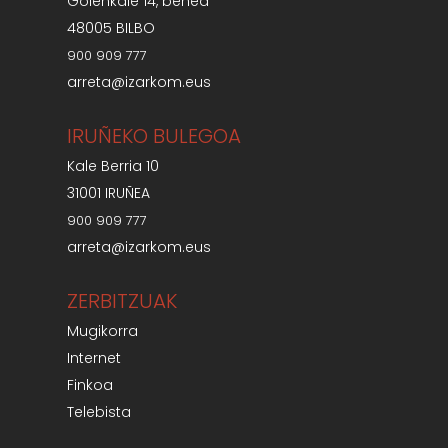
Goienkale 14, behea
48005 BILBO
900 909 777
arreta@izarkom.eus
IRUÑEKO BULEGOA
Kale Berria 10
31001 IRUÑEA
900 909 777
arreta@izarkom.eus
ZERBITZUAK
Mugikorra
Internet
Finkoa
Telebista