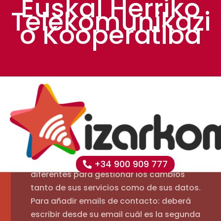
Euskal Herriko
Telekomunikazi
Protocolo de Seguridad
o Kooperatiba
Email de contacto del socio:
• El email de contacto será el emitido una
vez realizada la incorporación. Para
modificar este email, será el propio socio
el que deberá escribir desde la antigua
dirección indicando cuál es el nuevo
email.
• Cada socio puede utilizar dos emails
+34 900 909 777
diferentes para gestionar los cambios
tanto de sus servicios como de sus datos.
Para añadir emails de contacto: deberá
escribir desde su email cuál es la segunda