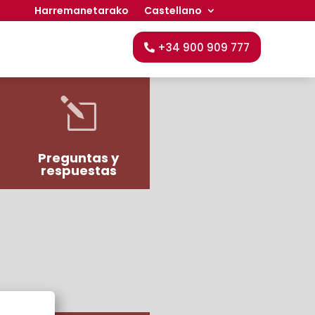
Harremanetarako
Castellano
+34 900 909 777
l
Preguntas y
respuestas