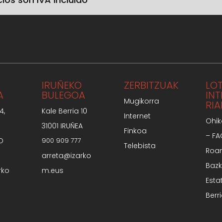
IRUÑEKO
ZERBITZUAK
LO
A
BULEGOA
IN
Mugikorra
RIA
4,
Kale Berria 10
Internet
Ohik
31001 IRUÑEA
Finkoa
– F
O
900 909 777
Telebista
Roa
arreta@izarko
Bazk
rko
m.eus
Esta
Berr