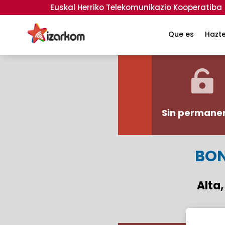
Euskal Herriko Telekomunikazio Kooperatiba
Telefoní
Que es
Hazt

Sin permane
BO
Alta,