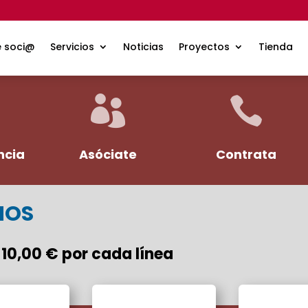
a fija
e soci@
Servicios
Noticias
Proyectos
Tienda


ncia
Asóciate
Contrata
NOS
 10,00 € por cada línea