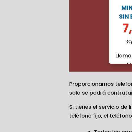
MI
SIN
7
€
Llama
€
Proporcionamos telefoní
solo se podrá contratar 
Si tienes el servicio de
teléfono fijo, el teléfon
Todos los prec