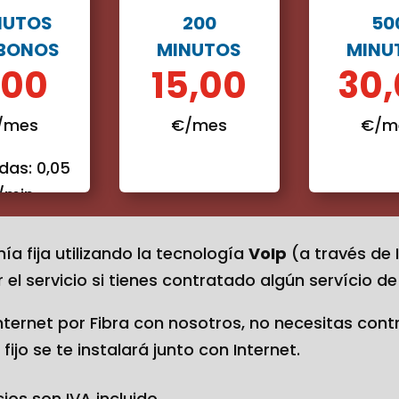
NUTOS
200
50
 BONOS
MINUTOS
MINU
,00
15,00
30
/mes
€/mes
€/m
das: 0,05
/min.
a fija utilizando la tecnología
VoIp
(a través de 
el servicio si tienes contratado algún servício de 
 Internet por Fibra con nosotros, no necesitas cont
o fijo se te instalará junto con Internet.
ios son IVA incluido