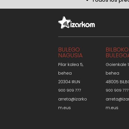
BULEGO
BILBOKO
NAGUSIA
BULEGO
Pilar kalea 5,
Goienkale 1
behea
behea
20304 IRUN
48005 BILB
900 909 777
900 909 777
arreta@izarko
arreta@iza
m.eus
m.eus