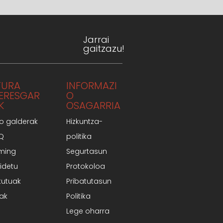
Jarrai
gaitzazu!
TURA
INFORMAZI
TERESGAR
O
K
OSAGARRIA
o galderak
Hizkuntza-
AQ
politika
ming
Segurtasun
idetu
Protokoloa
tutuak
Pribatutasun
iak
Politika
Lege oharra