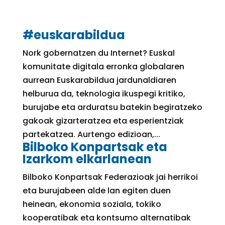
#euskarabildua
Nork gobernatzen du Internet? Euskal
komunitate digitala erronka globalaren
aurrean Euskarabildua jardunaldiaren
helburua da, teknologia ikuspegi kritiko,
burujabe eta arduratsu batekin begiratzeko
gakoak gizarteratzea eta esperientziak
partekatzea. Aurtengo edizioan,...
Bilboko Konpartsak eta
Izarkom elkarlanean
Bilboko Konpartsak Federazioak jai herrikoi
eta burujabeen alde lan egiten duen
heinean, ekonomia soziala, tokiko
kooperatibak eta kontsumo alternatibak