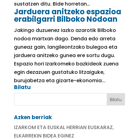
sustatzen ditu. Bide horretan…
Jarduera anitzeko espazioa
erabilgarri Bilboko Nodoan
Jakingo duzuenez iazko azarotik Bilboko
nodoa martxan dago. Denda edo arreta
guneaz gain, langileontzako bulegoa eta
jarduera anitzeko gunea ere sortu dugu.
Espazio hori Izarkomeko bazkideok zuena
egin dezazuen gustatuko litzaiguke,
burujabetza eta gizarte-ekonomia...
Bilatu
Azken berriak
IZARKOM ETA EUSKAL HERRIAN EUSKARAZ,
ELKARREKIN BIDEA EGINEZ