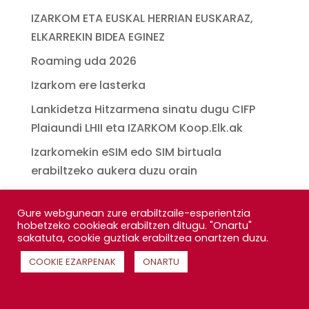
IZARKOM ETA EUSKAL HERRIAN EUSKARAZ,
ELKARREKIN BIDEA EGINEZ
Roaming uda 2026
Izarkom ere lasterka
Lankidetza Hitzarmena sinatu dugu CIFP
Plaiaundi LHII eta IZARKOM Koop.Elk.ak
Izarkomekin eSIM edo SIM birtuala
erabiltzeko aukera duzu orain
Gure webgunean zure erabiltzaile-esperientzia
hobetzeko cookieak erabiltzen ditugu. "Onartu"
sakatuta, cookie guztiak erabiltzea onartzen duzu.
COOKIE EZARPENAK
ONARTU