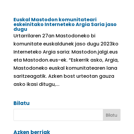
Euskal Mastodon komunitateari
eskeinitako Interneteko Argia Saria jaso
dugu
Urtarrilaren 27an Mastodoneko bi
komunitate euskaldunek jaso dugu 2023ko
Interneteko Argia saria: Mastodon.jalgi.eus
eta Mastodon.eus-ek. “Eskerrik asko, Argia,
Mastodoneko euskal komunitatearen lana
saritzeagatik. Azken bost urteotan gauza
asko ikasi ditugu,...
Bilatu
Azken berriak