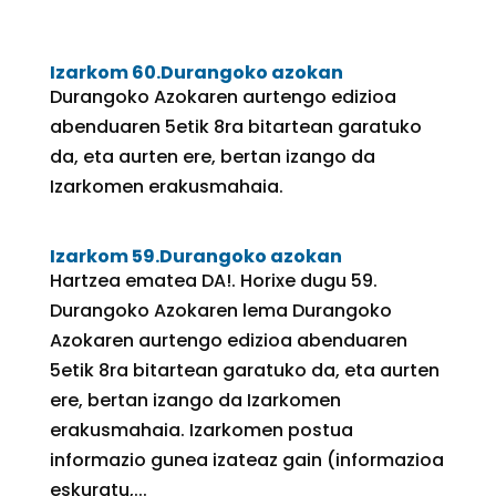
Izarkom 60.Durangoko azokan
Durangoko Azokaren aurtengo edizioa
abenduaren 5etik 8ra bitartean garatuko
da, eta aurten ere, bertan izango da
Izarkomen erakusmahaia.
Izarkom 59.Durangoko azokan
Hartzea ematea DA!. Horixe dugu 59.
Durangoko Azokaren lema Durangoko
Azokaren aurtengo edizioa abenduaren
5etik 8ra bitartean garatuko da, eta aurten
ere, bertan izango da Izarkomen
erakusmahaia. Izarkomen postua
informazio gunea izateaz gain (informazioa
eskuratu,...