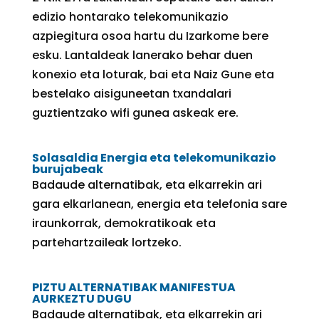
edizio hontarako telekomunikazio
azpiegitura osoa hartu du Izarkome bere
esku. Lantaldeak lanerako behar duen
konexio eta loturak, bai eta Naiz Gune eta
bestelako aisiguneetan txandalari
guztientzako wifi gunea askeak ere.
Solasaldia Energia eta telekomunikazio
burujabeak
Badaude alternatibak, eta elkarrekin ari
gara elkarlanean, energia eta telefonia sare
iraunkorrak, demokratikoak eta
partehartzaileak lortzeko.
PIZTU ALTERNATIBAK MANIFESTUA
AURKEZTU DUGU
Badaude alternatibak, eta elkarrekin ari