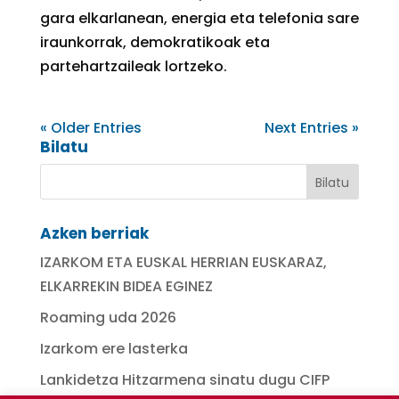
gara elkarlanean, energia eta telefonia sare
iraunkorrak, demokratikoak eta
partehartzaileak lortzeko.
« Older Entries
Next Entries »
Bilatu
Azken berriak
IZARKOM ETA EUSKAL HERRIAN EUSKARAZ,
ELKARREKIN BIDEA EGINEZ
Roaming uda 2026
Izarkom ere lasterka
Lankidetza Hitzarmena sinatu dugu CIFP