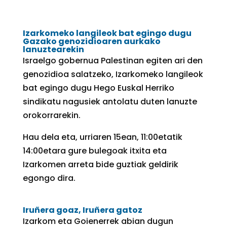
Izarkomeko langileok bat egingo dugu
Gazako genozidioaren aurkako
lanuztearekin
Israelgo gobernua Palestinan egiten ari den
genozidioa salatzeko, Izarkomeko langileok
bat egingo dugu Hego Euskal Herriko
sindikatu nagusiek antolatu duten lanuzte
orokorrarekin.
Hau dela eta, urriaren 15ean, 11:00etatik
14:00etara gure bulegoak itxita eta
Izarkomen arreta bide guztiak geldirik
egongo dira.
Iruñera goaz, Iruñera gatoz
Izarkom eta Goienerrek abian dugun