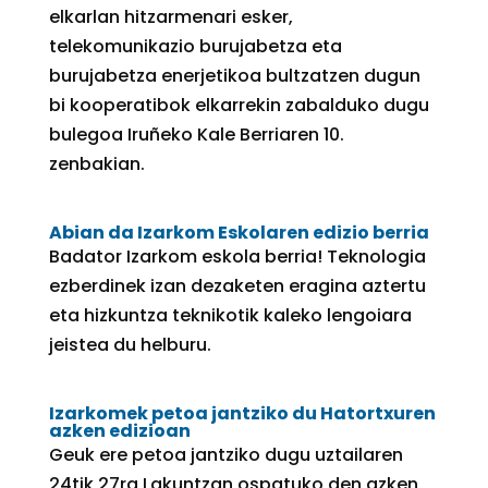
elkarlan hitzarmenari esker,
telekomunikazio burujabetza eta
burujabetza enerjetikoa bultzatzen dugun
bi kooperatibok elkarrekin zabalduko dugu
bulegoa Iruñeko Kale Berriaren 10.
zenbakian.
Abian da Izarkom Eskolaren edizio berria
Badator Izarkom eskola berria! Teknologia
ezberdinek izan dezaketen eragina aztertu
eta hizkuntza teknikotik kaleko lengoiara
jeistea du helburu.
Izarkomek petoa jantziko du Hatortxuren
azken edizioan
Geuk ere petoa jantziko dugu uztailaren
24tik 27ra Lakuntzan ospatuko den azken