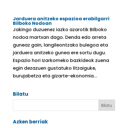
Jarduera anitzeko espazioa erabilgarri
Bilboko Nodoan
Jakingo duzuenez iazko azarotik Bilboko
nodoa martxan dago. Denda edo arreta
guneaz gain, langileontzako bulegoa eta
jarduera anitzeko gunea ere sortu dugu.
Espazio hori Izarkomeko bazkideok zuena
egin dezazuen gustatuko litzaiguke,
burujabetza eta gizarte-ekonomia...
Bilatu
Azken berriak