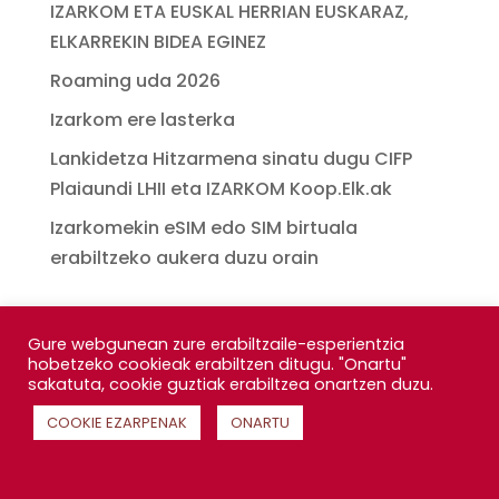
IZARKOM ETA EUSKAL HERRIAN EUSKARAZ,
ELKARREKIN BIDEA EGINEZ
Roaming uda 2026
Izarkom ere lasterka
Lankidetza Hitzarmena sinatu dugu CIFP
Plaiaundi LHII eta IZARKOM Koop.Elk.ak
Izarkomekin eSIM edo SIM birtuala
erabiltzeko aukera duzu orain
Gure webgunean zure erabiltzaile-esperientzia
hobetzeko cookieak erabiltzen ditugu. "Onartu"
sakatuta, cookie guztiak erabiltzea onartzen duzu.
COOKIE EZARPENAK
ONARTU