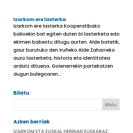
Izarkom ere lasterka
Izarkom ere lasterka Kooperatibako
balioekin bat egiten duten bi lasterketa edo
ekimen babestu ditugu aurten. Alde batetik,
gaur burutuko den Iruñeko Alde Zaharreko
auzo lasterketa, historia eta identitatea
ardatz dituena. Goienerrekin partekatzen
dugun bulegoaren...
Bilatu
Azken berriak
IZARKOM ETA EUSKAL HERRIAN EUSKARAZ,