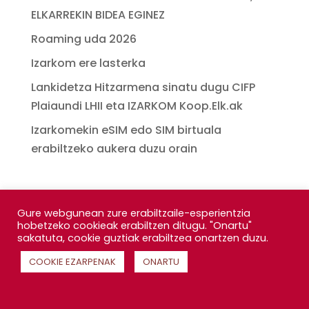
ELKARREKIN BIDEA EGINEZ
Roaming uda 2026
Izarkom ere lasterka
Lankidetza Hitzarmena sinatu dugu CIFP
Plaiaundi LHII eta IZARKOM Koop.Elk.ak
Izarkomekin eSIM edo SIM birtuala
erabiltzeko aukera duzu orain
Gure webgunean zure erabiltzaile-esperientzia
hobetzeko cookieak erabiltzen ditugu. "Onartu"
sakatuta, cookie guztiak erabiltzea onartzen duzu.
COOKIE EZARPENAK
ONARTU