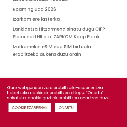
Roaming uda 2026
Izarkom ere lasterka
Lankidetza Hitzarmena sinatu dugu CIFP
Plaiaundi LHII eta IZARKOM Koop.Elk.ak
Izarkomekin eSIM edo SIM birtuala
erabiltzeko aukera duzu orain
Gure webgunean zure erabiltzaile-esperientzia
hobetzeko cookieak erabiltzen ditugu. "Onartu"
sakatuta, cookie guztiak erabiltzea onartzen duzu.
COOKIE EZARPENAK
ONARTU