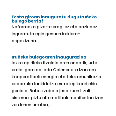
Festa giroan inauguratu dugu Iruñeko
bulego berria!
Nafarroako gizarte eragilez eta bazkidez
inguratuta egin genuen irekiera-
ospakizuna.
Iruñeko bulegoaren inaugurazioa
Iazko apirileko itzalaldiaren ondotik, urte
erdia igaro da jada Goiener eta Izarkom
kooperatibek energia eta telekomunikazio
esparruko lankidetza estrategikoari ekin
geniola. Babes zabala jaso zuen Itzali
sistema, piztu alternatibak manifestua izan
zen lehen urratsa;...