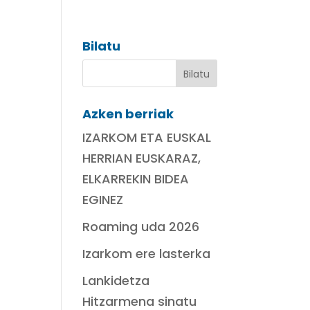
Bilatu
Azken berriak
IZARKOM ETA EUSKAL
HERRIAN EUSKARAZ,
ELKARREKIN BIDEA
EGINEZ
Roaming uda 2026
Izarkom ere lasterka
Lankidetza
Hitzarmena sinatu