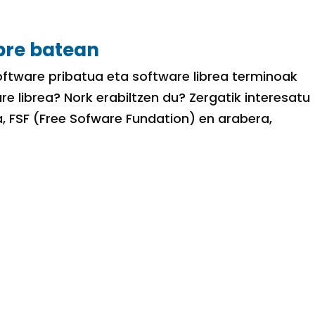
ibre batean
oftware pribatua eta software librea terminoak
re librea? Nork erabiltzen du? Zergatik interesatu
a, FSF (Free Sofware Fundation) en arabera,