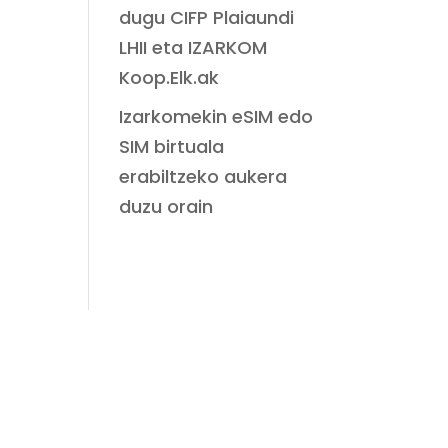
dugu CIFP Plaiaundi
LHII eta IZARKOM
Koop.Elk.ak
Izarkomekin eSIM edo
SIM birtuala
erabiltzeko aukera
duzu orain