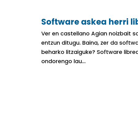
Software askea herri l
Ver en castellano Agian noizbait s
entzun ditugu. Baina, zer da softwa
beharko litzaiguke? Software libre
ondorengo lau...