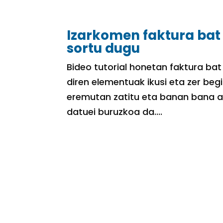
Izarkomen faktura bat n
sortu dugu
Bideo tutorial honetan faktura bat
diren elementuak ikusi eta zer beg
eremutan zatitu eta banan bana 
datuei buruzkoa da....