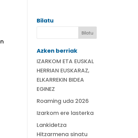
Bilatu
en
Azken berriak
IZARKOM ETA EUSKAL
HERRIAN EUSKARAZ,
ELKARREKIN BIDEA
EGINEZ
Roaming uda 2026
Izarkom ere lasterka
Lankidetza
Hitzarmena sinatu