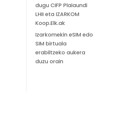
dugu CIFP Plaiaundi
LHII eta IZARKOM
Koop.Elk.ak
Izarkomekin eSIM edo
SIM birtuala
erabiltzeko aukera
duzu orain