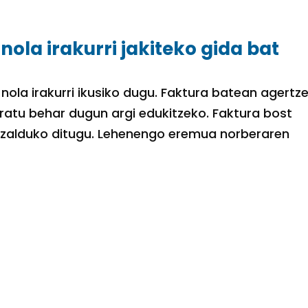
ola irakurri jakiteko gida bat
 nola irakurri ikusiko dugu. Faktura batean agertz
iratu behar dugun argi edukitzeko. Faktura bost
azalduko ditugu. Lehenengo eremua norberaren