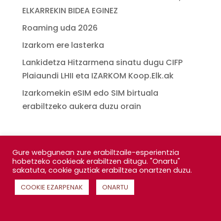
ELKARREKIN BIDEA EGINEZ
Roaming uda 2026
Izarkom ere lasterka
Lankidetza Hitzarmena sinatu dugu CIFP
Plaiaundi LHII eta IZARKOM Koop.Elk.ak
Izarkomekin eSIM edo SIM birtuala
erabiltzeko aukera duzu orain
Gure webgunean zure erabiltzaile-esperientzia
hobetzeko cookieak erabiltzen ditugu. "Onartu"
sakatuta, cookie guztiak erabiltzea onartzen duzu.
COOKIE EZARPENAK
ONARTU