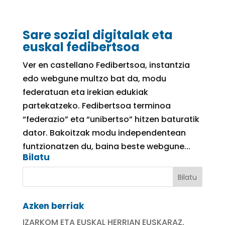
Sare sozial digitalak eta
euskal fedibertsoa
Ver en castellano Fedibertsoa, instantzia
edo webgune multzo bat da, modu
federatuan eta irekian edukiak
partekatzeko. Fedibertsoa terminoa
“federazio” eta “unibertso” hitzen baturatik
dator. Bakoitzak modu independentean
funtzionatzen du, baina beste webgune...
Bilatu
Azken berriak
IZARKOM ETA EUSKAL HERRIAN EUSKARAZ,