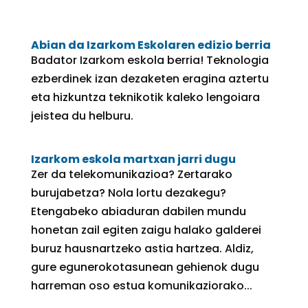
Abian da Izarkom Eskolaren edizio berria
Badator Izarkom eskola berria! Teknologia
ezberdinek izan dezaketen eragina aztertu
eta hizkuntza teknikotik kaleko lengoiara
jeistea du helburu.
Izarkom eskola martxan jarri dugu
Zer da telekomunikazioa? Zertarako
burujabetza? Nola lortu dezakegu?
Etengabeko abiaduran dabilen mundu
honetan zail egiten zaigu halako galderei
buruz hausnartzeko astia hartzea. Aldiz,
gure egunerokotasunean gehienok dugu
harreman oso estua komunikaziorako...