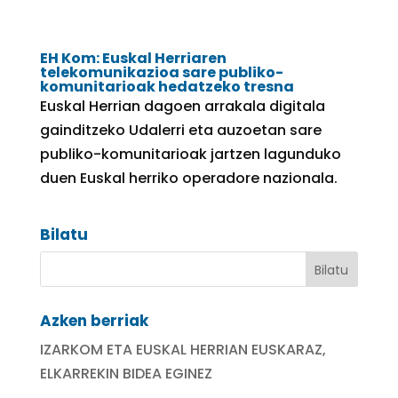
EH Kom: Euskal Herriaren
telekomunikazioa sare publiko-
komunitarioak hedatzeko tresna
Euskal Herrian dagoen arrakala digitala
gainditzeko Udalerri eta auzoetan sare
publiko-komunitarioak jartzen lagunduko
duen Euskal herriko operadore nazionala.
Bilatu
Azken berriak
IZARKOM ETA EUSKAL HERRIAN EUSKARAZ,
ELKARREKIN BIDEA EGINEZ