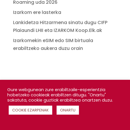
Roaming uda 2026
Izarkom ere lasterka
Lankidetza Hitzarmena sinatu dugu CIFP
Plaiaundi LHII eta IZARKOM Koop.Elk.ak
Izarkomekin eSIM edo SIM birtuala
erabiltzeko aukera duzu orain
Gure webgunean zure erabiltzaile-esperientzia
hobetzeko cookieak erabiltzen ditugu. "Onartu"
sakatuta, cookie guztiak erabiltzea onartzen duzu.
COOKIE EZARPENAK
ONARTU