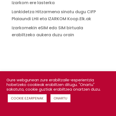
Izarkom ere lasterka
Lankidetza Hitzarmena sinatu dugu CIFP
Plaiaundi LHII eta IZARKOM Koop.Elk.ak
Izarkomekin eSIM edo SIM birtuala
erabiltzeko aukera duzu orain
Gure webgunean zure erabiltzaile-esperientzia
hobetzeko cookieak erabiltzen ditugu. "Onartu"
sakatuta, cookie guztiak erabiltzea onartzen duzu.
COOKIE EZARPENAK
ONARTU