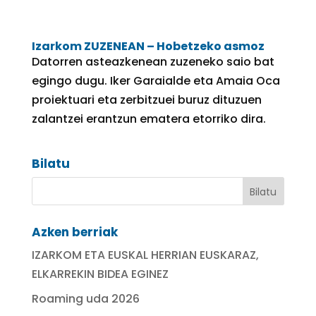
Izarkom ZUZENEAN – Hobetzeko asmoz
Datorren asteazkenean zuzeneko saio bat
egingo dugu. Iker Garaialde eta Amaia Oca
proiektuari eta zerbitzuei buruz dituzuen
zalantzei erantzun ematera etorriko dira.
Bilatu
Azken berriak
IZARKOM ETA EUSKAL HERRIAN EUSKARAZ,
ELKARREKIN BIDEA EGINEZ
Roaming uda 2026