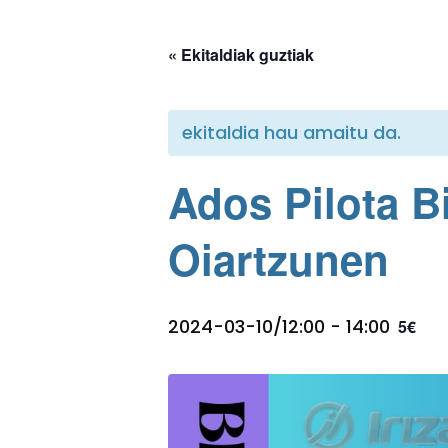
« Ekitaldiak guztiak
ekitaldia hau amaitu da.
Ados Pilota B
Oiartzunen
2024-03-10/12:00
-
14:00
5€