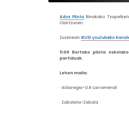
Ados Pilota
Binakako Txapelket
Oiartzunen.
Zuzenean
IKUSI youtubeko kanal
11:00 Bertako pilota eskolak
partiduak.
Lehen maila:
· Aldaregia-O.R Larramendi
· Zabaleta-Zabala