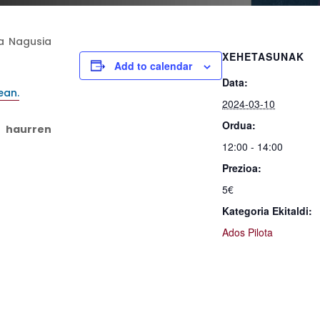
a Nagusia
XEHETASUNAK
Add to calendar
Data:
ean.
2024-03-10
Ordua:
o haurren
12:00 - 14:00
Prezioa:
5€
Kategoria Ekitaldi:
Ados Pilota