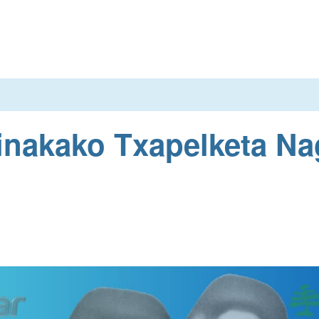
inakako Txapelketa Na