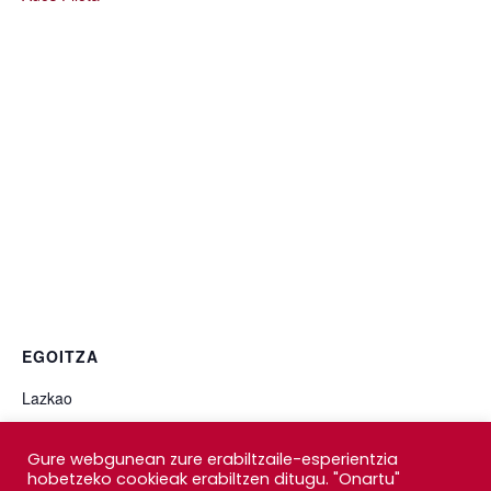
EGOITZA
Lazkao
Lazkao
,
Gipuzkoa
+ Google Map
Gure webgunean zure erabiltzaile-esperientzia
hobetzeko cookieak erabiltzen ditugu. "Onartu"