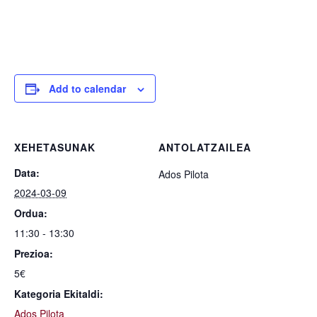
Add to calendar
XEHETASUNAK
ANTOLATZAILEA
Data:
Ados Pilota
2024-03-09
Ordua:
11:30 - 13:30
Prezioa:
5€
Kategoria Ekitaldi:
Ados Pilota