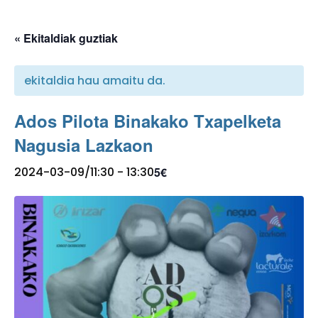
« Ekitaldiak guztiak
ekitaldia hau amaitu da.
Ados Pilota Binakako Txapelketa
Nagusia Lazkaon
5€
2024-03-09/11:30
-
13:30