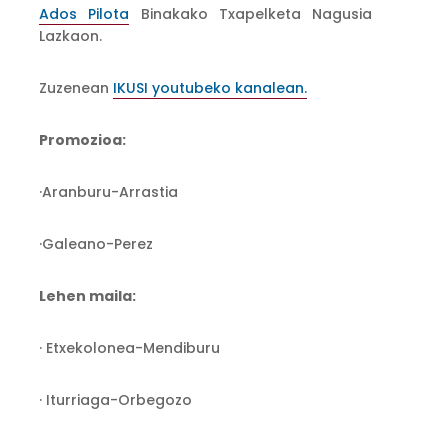
Ados Pilota
Binakako Txapelketa Nagusia
Lazkaon.
Zuzenean
IKUSI youtubeko kanalean.
Promozioa:
·Aranburu-Arrastia
·Galeano-Perez
Lehen maila:
· Etxekolonea-Mendiburu
· Iturriaga-Orbegozo