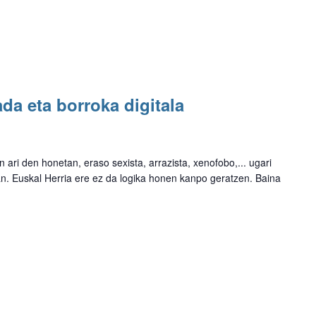
a eta borroka digitala
ari den honetan, eraso sexista, arrazista, xenofobo,... ugari
tan. Euskal Herria ere ez da logika honen kanpo geratzen. Baina