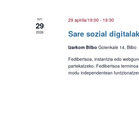
API
29 apirila/19:00
-
19:30
29
Sare sozial digitala
2026
Izarkom Bilbo
Goienkale 14, Bilbo
Fedibertsoa, instantzia edo webgun
partekatzeko. Fedibertsoa terminoa “
modu independentean funtzionatzen