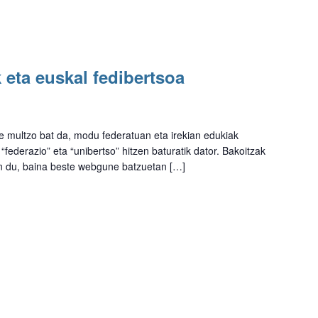
k eta euskal fedibertsoa
e multzo bat da, modu federatuan eta irekian edukiak
federazio” eta “unibertso” hitzen baturatik dator. Bakoitzak
 du, baina beste webgune batzuetan […]