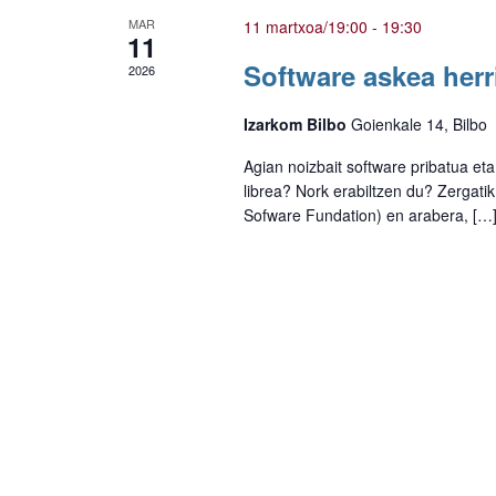
MAR
11 martxoa/19:00
-
19:30
11
Software askea herri
2026
Izarkom Bilbo
Goienkale 14, Bilbo
Agian noizbait software pribatua eta
librea? Nork erabiltzen du? Zergatik
Sofware Fundation) en arabera, […