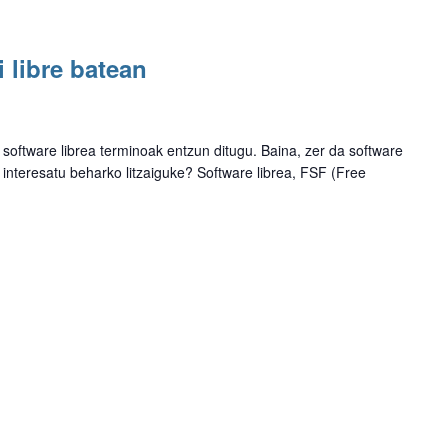
 libre batean
 software librea terminoak entzun ditugu. Baina, zer da software
 interesatu beharko litzaiguke? Software librea, FSF (Free
]