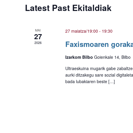
Latest Past Ekitaldiak
MAI
27 maiatza/19:00
-
19:30
27
Faxismoaren gorakad
2026
Izarkom Bilbo
Goienkale 14, Bilbo
Ultraeskuina mugarik gabe zabaltzen 
aurki ditzakegu sare sozial digitale
bada lubakiaren beste […]