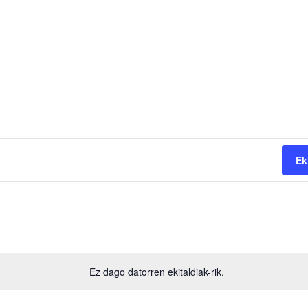
Ek
Ez dago datorren ekitaldiak-rik.