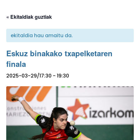
« Ekitaldiak guztiak
ekitaldia hau amaitu da.
Eskuz binakako txapelketaren
finala
2025-03-29/17:30
-
19:30