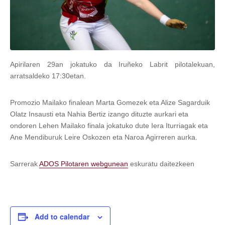
Apirilaren 29an jokatuko da Iruñeko Labrit pilotalekuan,
arratsaldeko 17:30etan.
Promozio Mailako finalean Marta Gomezek eta Alize Sagarduik
Olatz Insausti eta Nahia Bertiz izango dituzte aurkari eta
ondoren Lehen Mailako finala jokatuko dute Iera Iturriagak eta
Ane Mendiburuk Leire Oskozen eta Naroa Agirreren aurka.
Sarrerak
ADOS Pilotaren webgunean
eskuratu daitezkeen
Add to calendar