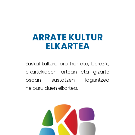
ARRATE KULTUR
ELKARTEA
Euskal kultura oro har eta, bereziki,
elkartekideen artean eta gizarte
osoan sustatzen laguntzea
helburu duen elkartea.