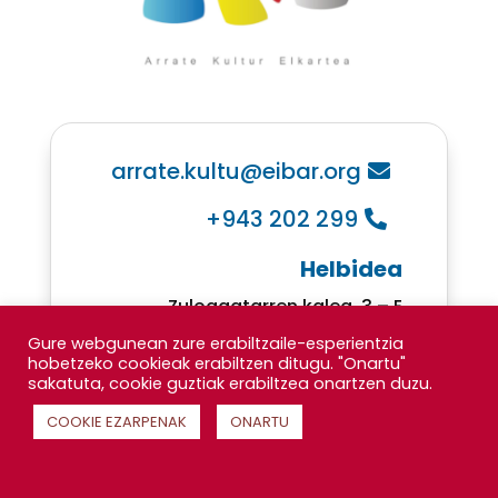
arrate.kultu@eibar.org
+943 202 299
Helbidea
Zuloagatarren kalea, 3 – E
Gure webgunean zure erabiltzaile-esperientzia
20.600 Eibar
hobetzeko cookieak erabiltzen ditugu. "Onartu"
sakatuta, cookie guztiak erabiltzea onartzen duzu.
COOKIE EZARPENAK
ONARTU