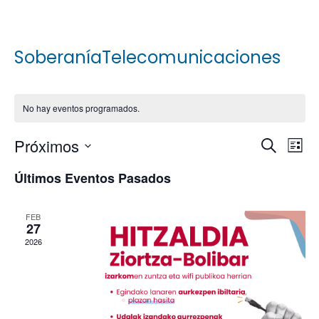
SoberaníaTelecomunicaciones
No hay eventos programados.
Navega
Na
Próximos
Buscar
Lista
de
de
Selecciona
vis
búsqu
Últimos Eventos Pasados
de
la
y
Ev
fecha.
vistas
FEB
de
27
Evento
2026