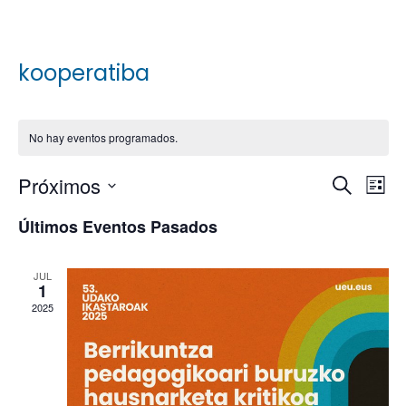
kooperatiba
No hay eventos programados.
Navega
Na
Próximos
Buscar
Lista
de
de
Selecciona
vis
búsqu
Últimos Eventos Pasados
de
la
y
Ev
fecha.
vistas
JUL
de
1
Evento
2025