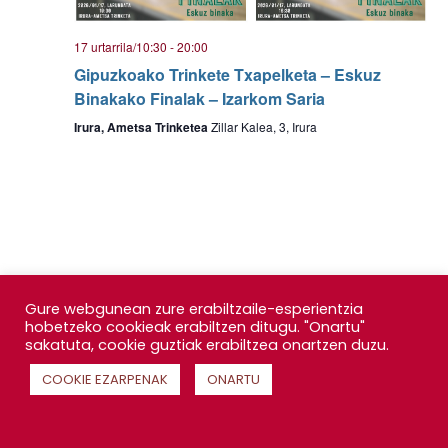
17 urtarrila/10:30
-
20:00
Gipuzkoako Trinkete Txapelketa – Eskuz
Binakako Finalak – Izarkom Saria
Irura, Ametsa Trinketea
Zillar Kalea, 3, Irura
Gure webgunean zure erabiltzaile-esperientzia
hobetzeko cookieak erabiltzen ditugu. "Onartu"
sakatuta, cookie guztiak erabiltzea onartzen duzu.
COOKIE EZARPENAK
ONARTU